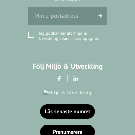
Jag godkänner att Miljö &
Utveckling sparar mina uppgifter
Följ Miljö & Utveckling
Läs senaste numret
Prenumerera