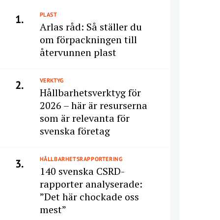
PLAST
1.
Arlas råd: Så ställer du
om förpackningen till
återvunnen plast
VERKTYG
2.
Hållbarhetsverktyg för
2026 – här är resurserna
som är relevanta för
svenska företag
HÅLLBARHETSRAPPORTERING
3.
140 svenska CSRD-
rapporter analyserade:
”Det här chockade oss
mest”