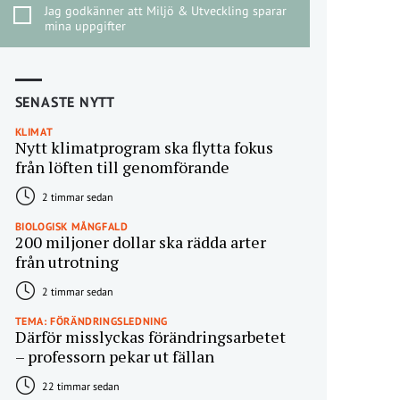
Jag godkänner att Miljö & Utveckling sparar
mina uppgifter
SENASTE NYTT
KLIMAT
Nytt klimatprogram ska flytta fokus
från löften till genomförande
2 timmar sedan
BIOLOGISK MÅNGFALD
200 miljoner dollar ska rädda arter
från utrotning
2 timmar sedan
TEMA: FÖRÄNDRINGSLEDNING
Därför misslyckas förändringsarbetet
– professorn pekar ut fällan
22 timmar sedan