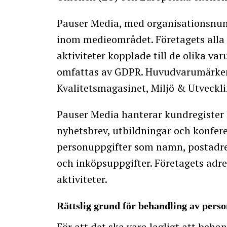
Pauser Media, med organisationsnu
inom medieområdet. Företagets alla 
aktiviteter kopplade till de olika v
omfattas av GDPR. Huvudvarumärkena
Kvalitetsmagasinet, Miljö & Utveckl
Pauser Media hanterar kundregister 
nyhetsbrev, utbildningar och konfere
personuppgifter som namn, postadress
och inköpsuppgifter. Företagets adre
aktiviteter.
Rättslig grund för behandling av pers
För att det ska vara lagligt att beh