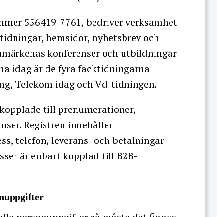
mmer 556419-7761, bedriver verksamhet
tidningar, hemsidor, nyhetsbrev och
arumärkenas konferenser och utbildningar
 idag är de fyra facktidningarna
ing, Telekom idag och Vd-tidningen.
kopplade till prenumerationer,
nser. Registren innehåller
, telefon, leverans- och betalningar-
sser är enbart kopplad till B2B-
onuppgifter
andla personuppgifter så måste det finnas