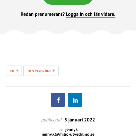
Redan prenumerant?
Logga in och läs vidare.
+
+
EU
EU:S TAXONOMI
publicerad
5 januari 2022
av
jennyk
jenny.k@miljo-utveckling.se