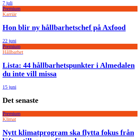
7 juli
Premium
Karriär
Hon blir ny hållbarhetschef på Axfood
22 juni
Premium
Hållbarhet
Lista: 44 hållbarhetspunkter i Almedalen
du inte vill missa
15 juni
Det senaste
Premium
Klimat
Nytt klimatprogram ska flytta fokus från