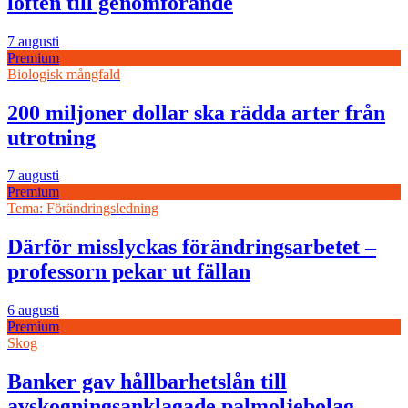
löften till genomförande
7 augusti
Premium
Biologisk mångfald
200 miljoner dollar ska rädda arter från
utrotning
7 augusti
Premium
Tema: Förändringsledning
Därför misslyckas förändringsarbetet –
professorn pekar ut fällan
6 augusti
Premium
Skog
Banker gav hållbarhetslån till
avskogningsanklagade palmoljebolag