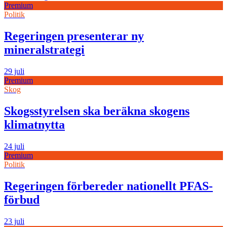
Premium
Politik
Regeringen presenterar ny
mineralstrategi
29 juli
Premium
Skog
Skogsstyrelsen ska beräkna skogens
klimatnytta
24 juli
Premium
Politik
Regeringen förbereder nationellt PFAS-
förbud
23 juli