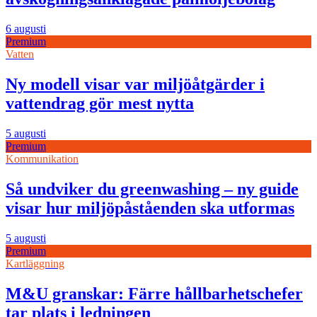
6 augusti
Premium
Vatten
Ny modell visar var miljöåtgärder i
vattendrag gör mest nytta
5 augusti
Premium
Kommunikation
Så undviker du greenwashing – ny guide
visar hur miljöpåståenden ska utformas
5 augusti
Premium
Kartläggning
M&U granskar: Färre hållbarhetschefer
tar plats i ledningen