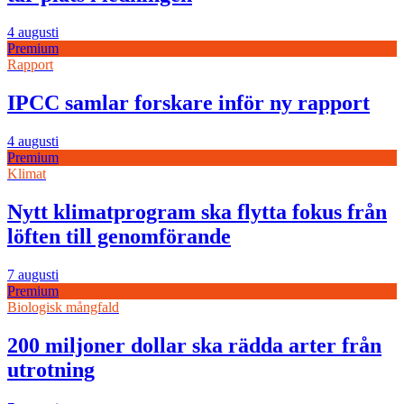
4 augusti
Premium
Rapport
IPCC samlar forskare inför ny rapport
4 augusti
Premium
Klimat
Nytt klimatprogram ska flytta fokus från
löften till genomförande
7 augusti
Premium
Biologisk mångfald
200 miljoner dollar ska rädda arter från
utrotning