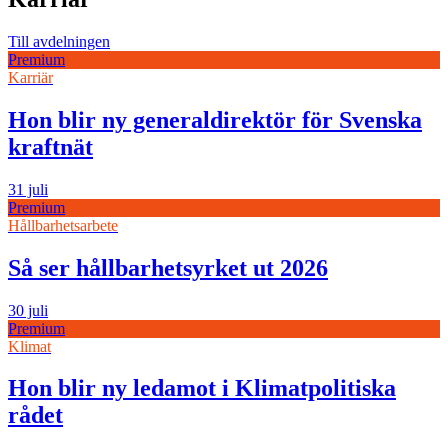
Till avdelningen
Premium
Karriär
Hon blir ny generaldirektör för Svenska
kraftnät
31 juli
Premium
Hållbarhetsarbete
Så ser hållbarhetsyrket ut 2026
30 juli
Premium
Klimat
Hon blir ny ledamot i Klimatpolitiska
rådet