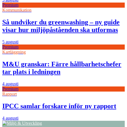
Premium
Kommunikation
Så undviker du greenwashing – ny guide
visar hur miljöpåståenden ska utformas
5 augusti
Premium
Kartläggning
M&U granskar: Färre hållbarhetschefer
tar plats i ledningen
4 augusti
Premium
Rapport
IPCC samlar forskare inför ny rapport
4 augusti