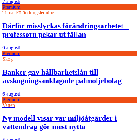
7 augusti
Premium
Tema: Förändringsledning
Därför misslyckas förändringsarbetet –
professorn pekar ut fällan
6 augusti
Premium
Skog
Banker gav hållbarhetslån till
avskogningsanklagade palmoljebolag
6 augusti
Premium
Vatten
Ny modell visar var miljöåtgärder i
vattendrag gör mest nytta
5 augusti