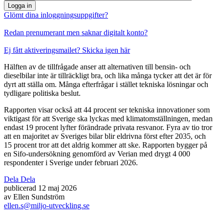
Logga in
Glömt dina inloggningsuppgifter?
Redan prenumerant men saknar digitalt konto?
Ej fått aktiveringsmailet? Skicka igen här
Hälften av de tillfrågade anser att alternativen till bensin- och
dieselbilar inte är tillräckligt bra, och lika många tycker att det är för
dyrt att ställa om. Många efterfrågar i stället tekniska lösningar och
tydligare politiska beslut.
Rapporten visar också att 44 procent ser tekniska innovationer som
viktigast för att Sverige ska lyckas med klimatomställningen, medan
endast 19 procent lyfter förändrade privata resvanor. Fyra av tio tror
att en majoritet av Sveriges bilar blir eldrivna först efter 2035, och
15 procent tror att det aldrig kommer att ske. Rapporten bygger på
en Sifo-undersökning genomförd av Verian med drygt 4 000
respondenter i Sverige under februari 2026.
Dela
Dela
publicerad
12 maj 2026
av
Ellen Sundström
ellen.s@miljo-utveckling.se