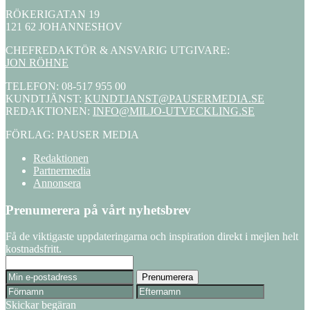
RÖKERIGATAN 19
121 62 JOHANNESHOV
CHEFREDAKTÖR & ANSVARIG UTGIVARE:
JON RÖHNE
TELEFON: 08-517 955 00
KUNDTJÄNST:
KUNDTJANST@PAUSERMEDIA.SE
REDAKTIONEN:
INFO@MILJO-UTVECKLING.SE
FÖRLAG: PAUSER MEDIA
Redaktionen
Partnermedia
Annonsera
Prenumerera på vårt nyhetsbrev
Få de viktigaste uppdateringarna och inspiration direkt i mejlen helt
kostnadsfritt.
Skickar begäran