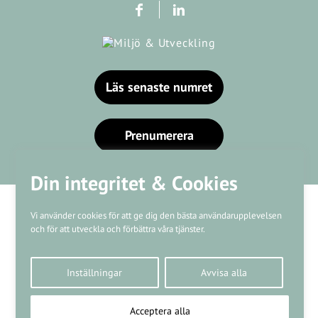
Läs senaste numret
Prenumerera
Din integritet & Cookies
Vi använder cookies för att ge dig den bästa användarupplevelsen
och för att utveckla och förbättra våra tjänster.
Våra varumärken
Inställningar
Avvisa alla
Kundtjänst
❤
Made with
by
WonderFour
Acceptera alla