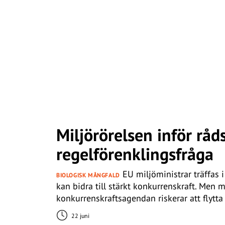
Miljörörelsen inför råd
regelförenklingsfråga
EU miljöministrar träffas 
BIOLOGISK MÅNGFALD
kan bidra till stärkt konkurrenskraft. Men 
konkurrenskraftsagendan riskerar att flytta 
22 juni