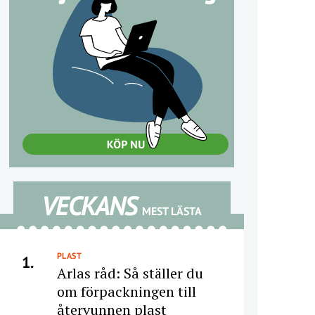
VECKANS
MEST LÄSTA
PLAST
1.
Arlas råd: Så ställer du
om förpackningen till
återvunnen plast