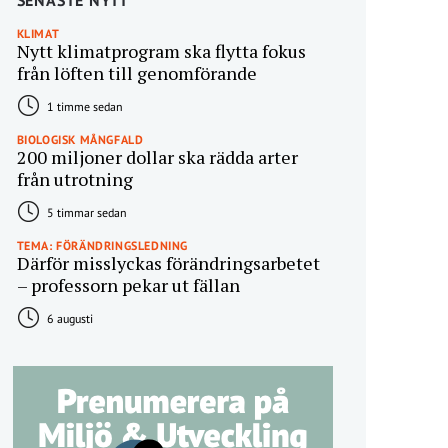
SENASTE NYTT
KLIMAT
Nytt klimatprogram ska flytta fokus
från löften till genomförande
1 timme sedan
BIOLOGISK MÅNGFALD
200 miljoner dollar ska rädda arter
från utrotning
5 timmar sedan
TEMA: FÖRÄNDRINGSLEDNING
Därför misslyckas förändringsarbetet
– professorn pekar ut fällan
6 augusti