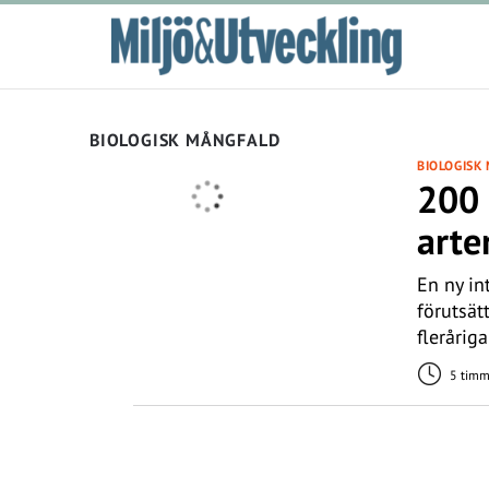
BIOLOGISK MÅNGFALD
BIOLOGISK
200 
arte
En ny in
förutsät
fleråriga
5 timm