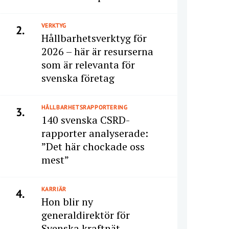
VERKTYG
2.
Hållbarhetsverktyg för
2026 – här är resurserna
som är relevanta för
svenska företag
HÅLLBARHETSRAPPORTERING
3.
140 svenska CSRD-
rapporter analyserade:
”Det här chockade oss
mest”
KARRIÄR
4.
Hon blir ny
generaldirektör för
Svenska kraftnät