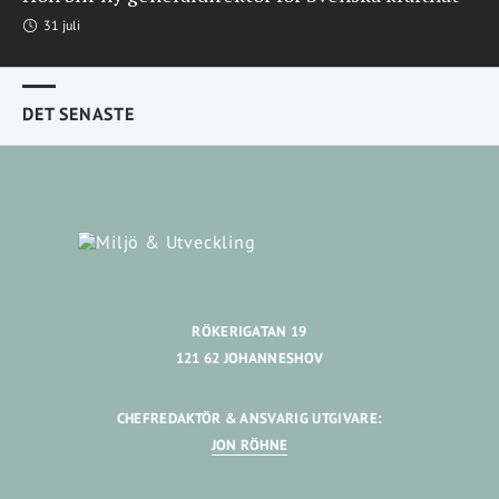
31 juli
DET SENASTE
RÖKERIGATAN 19
121 62 JOHANNESHOV
CHEFREDAKTÖR & ANSVARIG UTGIVARE:
JON RÖHNE