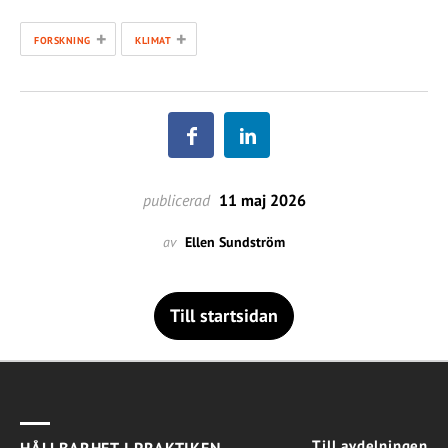
+
+
FORSKNING
KLIMAT
publicerad
11 maj 2026
av
Ellen Sundström
Till startsidan
Till avdelningen
HÅLLBARHET I PRAKTIKEN