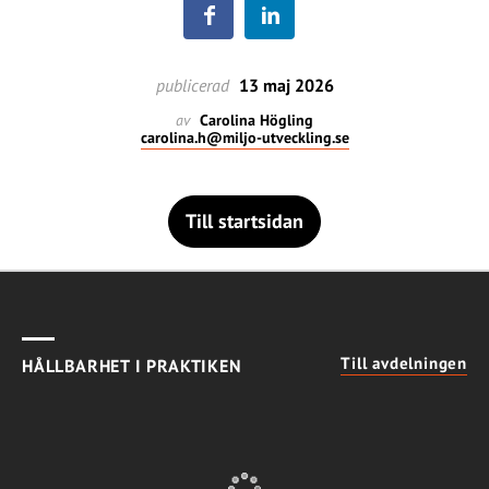
publicerad
13 maj 2026
av
Carolina Högling
carolina.h@miljo-utveckling.se
Till startsidan
Till avdelningen
HÅLLBARHET I PRAKTIKEN