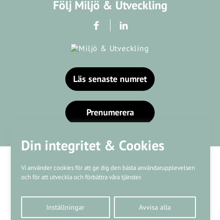
Följ Miljö & Utveckling
Läs senaste numret
Prenumerera
Din integritet & Cookies
Vi använder cookies för att ge dig den bästa användarupplevelsen
och för att utveckla och förbättra våra tjänster.
Våra varumärken
Inställningar
Avvisa alla
Kundtjänst
❤
Made with
by
WonderFour