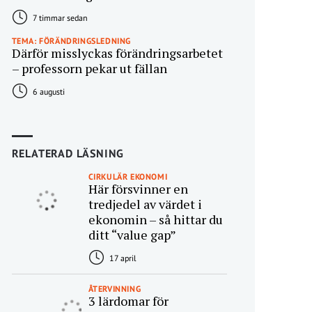
7 timmar sedan
TEMA: FÖRÄNDRINGSLEDNING
Därför misslyckas förändringsarbetet
– professorn pekar ut fällan
6 augusti
RELATERAD LÄSNING
CIRKULÄR EKONOMI
Här försvinner en
tredjedel av värdet i
ekonomin – så hittar du
ditt “value gap”
17 april
ÅTERVINNING
3 lärdomar för