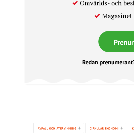
Omvärlds- och be
Magasinet 
Prenu
Redan prenumerant
+
+
AVFALL OCH ÅTERVINNING
CIRKULÄR EKONOMI
K