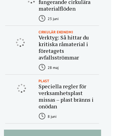
fungerande cirkulära
materialflöden
23 juni
CIRKULÄR EKONOMI
Verktyg: Så hittar du
kritiska råmaterial i
företagets
avfallsströmmar
28 maj
PLAST
Speciella regler för
verksamhetsplast
missas – plast bränns i
onödan
8 juni