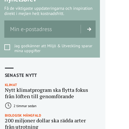
Få de viktigaste uppdateringarna och inspiration
direkt i mejlen helt kostnadsfritt.
Jag godkänner att Miljö & Utveckling sparar
mina uppgifter
SENASTE NYTT
KLIMAT
Nytt klimatprogram ska flytta fokus
från löften till genomförande
2 timmar sedan
BIOLOGISK MÅNGFALD
200 miljoner dollar ska rädda arter
från utrotning