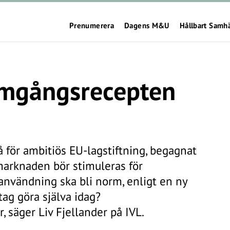
Prenumerera
Dagens M&U
Hållbart Samh
ramgångsrecepten
 för ambitiös EU-lagstiftning, begagnat
 marknaden bör stimuleras för
eranvändning ska bli norm, enligt en ny
tag göra själva idag?
, säger Liv Fjellander på IVL.