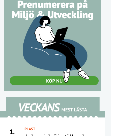
VECKANS
MEST LÄSTA
PLAST
1.