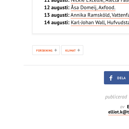
12 augusti:
Åsa Domeij, Axfood.
13 augusti:
Annika Ramsköld, Vattenfa
14 augusti:
Karl-Johan Wall, Hufvudst
+
+
FORSKNING
KLIMAT
DELA
publicerad
av
E
elliot.k@