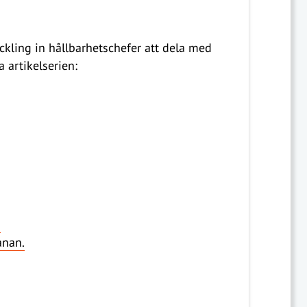
ling in hållbarhetschefer att dela med
a artikelserien:
.
anan.