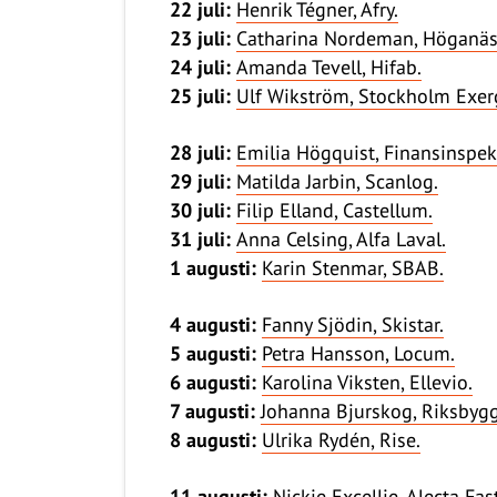
22 juli:
Henrik Tégner, Afry.
23 juli:
Catharina Nordeman, Höganäs
24 juli:
Amanda Tevell, Hifab.
25 juli:
Ulf Wikström, Stockholm Exerg
28 juli:
Emilia Högquist, Finansinspek
29 juli:
Matilda Jarbin, Scanlog.
30 juli:
Filip Elland, Castellum.
31 juli:
Anna Celsing, Alfa Laval.
1 augusti:
Karin Stenmar, SBAB.
4 augusti:
Fanny Sjödin, Skistar.
5 augusti:
Petra Hansson, Locum.
6 augusti:
Karolina Viksten, Ellevio.
7 augusti:
Johanna Bjurskog, Riksbyg
8 augusti:
Ulrika Rydén, Rise.
11 augusti:
Nickie Excellie, Alecta Fas