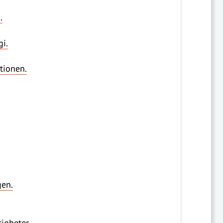
.
i.
tionen.
gen.
tigheter.