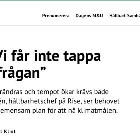
Prenumerera
Dagens M&U
Hållbart Samh
i får inte tappa
frågan”
rändras och tempot ökar krävs både
én, hållbarhetschef på Rise, ser behovet
n gemensam plan för att nå klimatmålen.
ot Klint