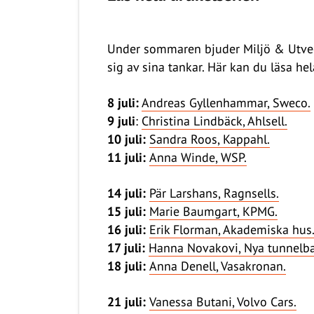
Under sommaren bjuder Miljö & Utveck
sig av sina tankar. Här kan du läsa hel
8 juli:
Andreas Gyllenhammar, Sweco.
9 juli
:
Christina Lindbäck, Ahlsell.
10 juli:
Sandra Roos, Kappahl.
11 juli:
Anna Winde, WSP.
14 juli:
Pär Larshans, Ragnsells.
15 juli:
Marie Baumgart, KPMG.
16 juli:
Erik Florman, Akademiska hus
17 juli:
Hanna Novakovi, Nya tunnelb
18 juli:
Anna Denell, Vasakronan.
21 juli:
Vanessa Butani, Volvo Cars.