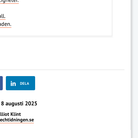
ll.
aden.
DELA
8 augusti 2025
lliot Klint
techtidningen.se