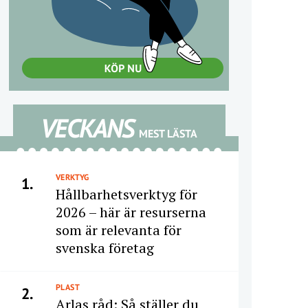
VECKANS
MEST LÄSTA
VERKTYG
1.
Hållbarhetsverktyg för
2026 – här är resurserna
som är relevanta för
svenska företag
PLAST
2.
Arlas råd: Så ställer du