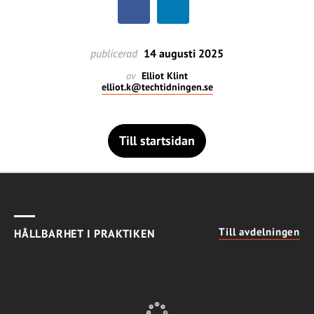
publicerad
14 augusti 2025
av
Elliot Klint
elliot.k@techtidningen.se
Till startsidan
Till avdelningen
HÅLLBARHET I PRAKTIKEN