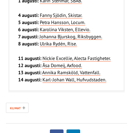
1 augusti:
Karin Stenmar, SBAB.
4 augusti:
Fanny Sjödin, Skistar.
5 augusti:
Petra Hansson, Locum.
6 augusti:
Karolina Viksten, Ellevio.
7 augusti:
Johanna Bjurskog, Riksbyggen.
8 augusti:
Ulrika Rydén, Rise.
11 augusti:
Nickie Excellie, Alecta Fastigheter.
12 augusti:
Åsa Domeij, Axfood.
13 augusti:
Annika Ramsköld, Vattenfall.
14 augusti:
Karl-Johan Wall, Hufvudstaden.
+
KLIMAT