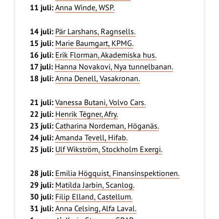
11 juli:
Anna Winde, WSP.
14 juli:
Pär Larshans, Ragnsells.
15 juli:
Marie Baumgart, KPMG.
16 juli:
Erik Florman, Akademiska hus.
17 juli:
Hanna Novakovi, Nya tunnelbanan.
18 juli:
Anna Denell, Vasakronan.
21 juli:
Vanessa Butani, Volvo Cars.
22 juli:
Henrik Tégner, Afry.
23 juli:
Catharina Nordeman, Höganäs.
24 juli:
Amanda Tevell, Hifab.
25 juli:
Ulf Wikström, Stockholm Exergi.
28 juli:
Emilia Högquist, Finansinspektionen.
29 juli:
Matilda Jarbin, Scanlog.
30 juli:
Filip Elland, Castellum.
31 juli:
Anna Celsing, Alfa Laval.