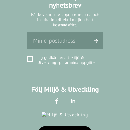
nyhetsbrev
Få de viktigaste uppdateringarna och
inspiration direkt i mejlen helt
kostnadsfritt.
Jag godkänner att Miljö &
Utveckling sparar mina uppgifter
Följ Miljö & Utveckling