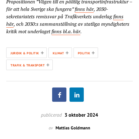
Propositionen ”Vägen till en pålitlig transportinfrastruktur –
för att hela Sverige ska fungera”
finns här
, 2030-
sekretariatets remissvar på Trafikverkets underlag
finns
här
, och 2030:s sammanställning av statliga myndigheters
kritik mot underlaget
finns bl.a. här
.
+
+
+
JURIDIK & POLITIK
KLIMAT
POLITIK
+
TRAFIK & TRANSPORT
publicerad
3 oktober 2024
av
Mattias Goldmann