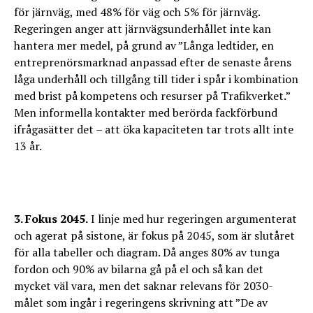
för järnväg, med 48% för väg och 5% för järnväg.
Regeringen anger att järnvägsunderhållet inte kan
hantera mer medel, på grund av ”Långa ledtider, en
entreprenörsmarknad anpassad efter de senaste årens
låga underhåll och tillgång till tider i spår i kombination
med brist på kompetens och resurser på Trafikverket.”
Men informella kontakter med berörda fackförbund
ifrågasätter det – att öka kapaciteten tar trots allt inte
13 år.
3. Fokus 2045.
I linje med hur regeringen argumenterat
och agerat på sistone, är fokus på 2045, som är slutåret
för alla tabeller och diagram. Då anges 80% av tunga
fordon och 90% av bilarna gå på el och så kan det
mycket väl vara, men det saknar relevans för 2030-
målet som ingår i regeringens skrivning att ”De av