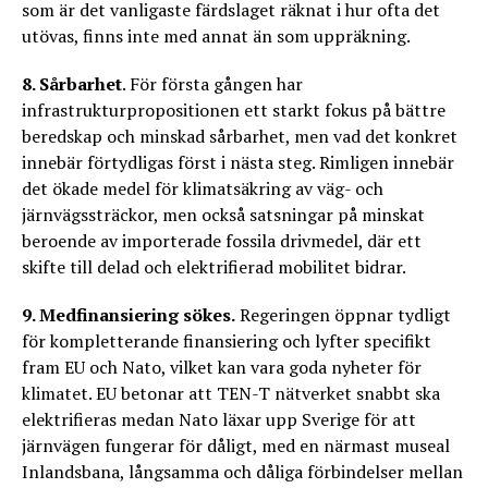
som är det vanligaste färdslaget räknat i hur ofta det
utövas, finns inte med annat än som uppräkning.
8. Sårbarhet
. För första gången har
infrastrukturpropositionen ett starkt fokus på bättre
beredskap och minskad sårbarhet, men vad det konkret
innebär förtydligas först i nästa steg. Rimligen innebär
det ökade medel för klimatsäkring av väg- och
järnvägssträckor, men också satsningar på minskat
beroende av importerade fossila drivmedel, där ett
skifte till delad och elektrifierad mobilitet bidrar.
9. Medfinansiering sökes.
Regeringen öppnar tydligt
för kompletterande finansiering och lyfter specifikt
fram EU och Nato, vilket kan vara goda nyheter för
klimatet. EU betonar att TEN-T nätverket snabbt ska
elektrifieras medan Nato läxar upp Sverige för att
järnvägen fungerar för dåligt, med en närmast museal
Inlandsbana, långsamma och dåliga förbindelser mellan