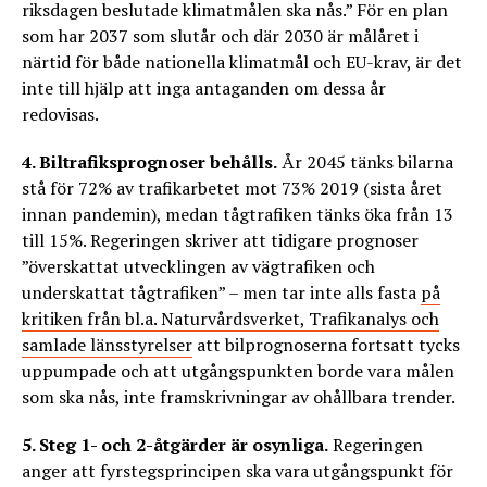
riksdagen beslutade klimatmålen ska nås.” För en plan
som har 2037 som slutår och där 2030 är målåret i
närtid för både nationella klimatmål och EU-krav, är det
inte till hjälp att inga antaganden om dessa år
redovisas.
4. Biltrafiksprognoser behålls.
År 2045 tänks bilarna
stå för 72% av trafikarbetet mot 73% 2019 (sista året
innan pandemin), medan tågtrafiken tänks öka från 13
till 15%. Regeringen skriver att tidigare prognoser
”överskattat utvecklingen av vägtrafiken och
underskattat tågtrafiken” – men tar inte alls fasta
på
kritiken från bl.a. Naturvårdsverket, Trafikanalys och
samlade länsstyrelser
att bilprognoserna fortsatt tycks
uppumpade och att utgångspunkten borde vara målen
som ska nås, inte framskrivningar av ohållbara trender.
5. Steg 1- och 2-åtgärder är osynliga.
Regeringen
anger att fyrstegsprincipen ska vara utgångspunkt för