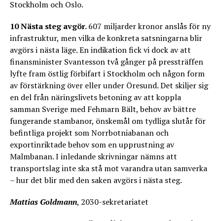
Stockholm och Oslo.
10 Nästa steg avgör.
607 miljarder kronor anslås för ny
infrastruktur, men vilka de konkreta satsningarna blir
avgörs i nästa läge. En indikation fick vi dock av att
finansminister Svantesson två gånger på pressträffen
lyfte fram östlig förbifart i Stockholm och någon form
av förstärkning över eller under Öresund. Det skiljer sig
en del från näringslivets betoning av att koppla
samman Sverige med Fehmarn Bält, behov av bättre
fungerande stambanor, önskemål om tydliga slutår för
befintliga projekt som Norrbotniabanan och
exportinriktade behov som en upprustning av
Malmbanan. I inledande skrivningar nämns att
transportslag inte ska stå mot varandra utan samverka
– hur det blir med den saken avgörs i nästa steg.
Mattias Goldmann
, 2030-sekretariatet