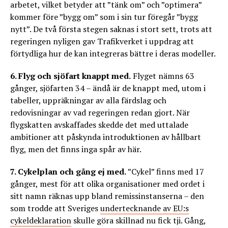
arbetet, vilket betyder att ”tänk om” och ”optimera”
kommer före ”bygg om” som i sin tur föregår ”bygg
nytt”. De två första stegen saknas i stort sett, trots att
regeringen nyligen gav Trafikverket i uppdrag att
förtydliga hur de kan integreras bättre i deras modeller.
6. Flyg och sjöfart knappt med.
Flyget nämns 63
gånger, sjöfarten 34 – ändå är de knappt med, utom i
tabeller, uppräkningar av alla färdslag och
redovisningar av vad regeringen redan gjort. När
flygskatten avskaffades skedde det med uttalade
ambitioner att påskynda introduktionen av hållbart
flyg, men det finns inga spår av här.
7. Cykelplan och gång ej med.
”Cykel” finns med 17
gånger, mest för att olika organisationer med ordet i
sitt namn räknas upp bland remissinstanserna – den
som trodde att Sveriges
undertecknande av EU:s
cykeldeklaration
skulle göra skillnad nu fick tji. Gång,