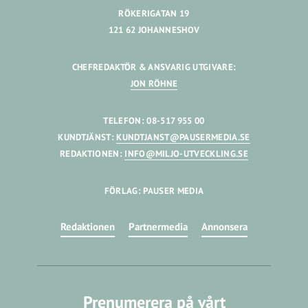
RÖKERIGATAN 19
121 62 JOHANNESHOV
CHEFREDAKTÖR & ANSVARIG UTGIVARE:
JON RÖHNE
TELEFON: 08-517 955 00
KUNDTJÄNST:
KUNDTJANST@PAUSERMEDIA.SE
REDAKTIONEN:
INFO@MILJO-UTVECKLING.SE
FÖRLAG: PAUSER MEDIA
Redaktionen
Partnermedia
Annonsera
Prenumerera på vårt