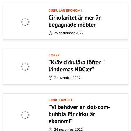
CIRKULÄR EKONOMI
Cirkularitet är mer än
begagnade möbler
29 september 2022
COP27
”Kräv cirkulära löften i
ländernas NDC:er”
7 november 2022
CIRKULARITET
”Vi behöver en dot-com-
bubbla för cirkulär
ekonomi”
24 november 2022