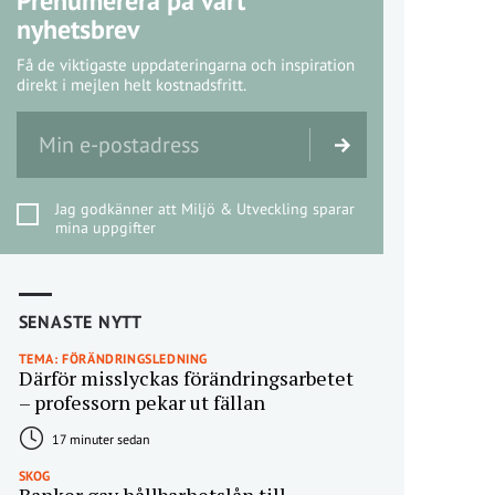
Prenumerera på vårt
nyhetsbrev
Få de viktigaste uppdateringarna och inspiration
direkt i mejlen helt kostnadsfritt.
Jag godkänner att Miljö & Utveckling sparar
mina uppgifter
SENASTE NYTT
TEMA: FÖRÄNDRINGSLEDNING
Därför misslyckas förändringsarbetet
– professorn pekar ut fällan
17 minuter sedan
SKOG