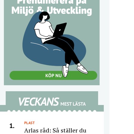
VECKANS
MEST LÄSTA
PLAST
1.
Arlas råd: Så ställer du