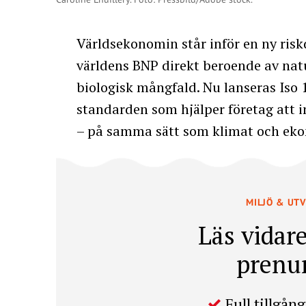
Världsekonomin står inför en ny risk
världens BNP direkt beroende av natu
biologisk mångfald. Nu lanseras Iso 
standarden som hjälper företag att i
– på samma sätt som klimat och ek
MILJÖ & UT
Läs vidare
prenu
Full tillgång 