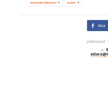
+
+
BIOLOGISK MÅNGFALD
KLIMAT
DELA
publicerad
av
E
elliot.k@