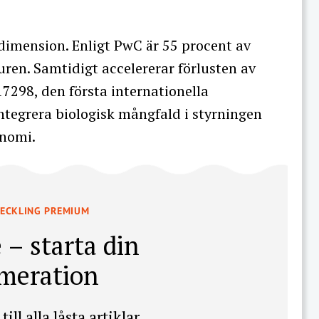
dimension. Enligt PwC är 55 procent av
ren. Samtidigt accelererar förlusten av
17298, den första internationella
ntegrera biologisk mångfald i styrningen
onomi.
VECKLING PREMIUM
 – starta din
meration
till alla låsta artiklar