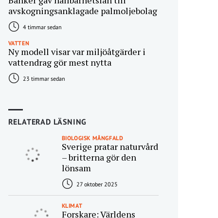
Banker gav hållbarhetslån till
avskogningsanklagade palmoljebolag
4 timmar sedan
VATTEN
Ny modell visar var miljöåtgärder i
vattendrag gör mest nytta
23 timmar sedan
RELATERAD LÄSNING
BIOLOGISK MÅNGFALD
Sverige pratar naturvård
– britterna gör den
lönsam
27 oktober 2025
KLIMAT
Forskare: Världens