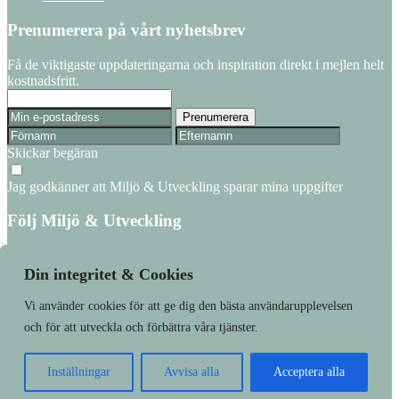
Prenumerera på vårt nyhetsbrev
Få de viktigaste uppdateringarna och inspiration direkt i mejlen helt
kostnadsfritt.
Skickar begäran
Jag godkänner att Miljö & Utveckling sparar mina uppgifter
Följ Miljö & Utveckling
Facebook
Linkedin
Din integritet & Cookies
Vi använder cookies för att ge dig den bästa användarupplevelsen
Läs senaste numret
Prenumerera
och för att utveckla och förbättra våra tjänster.
Våra varumärken
Kundtjänst
Inställningar
Avvisa alla
Acceptera alla
Made with
❤
by
WonderFour