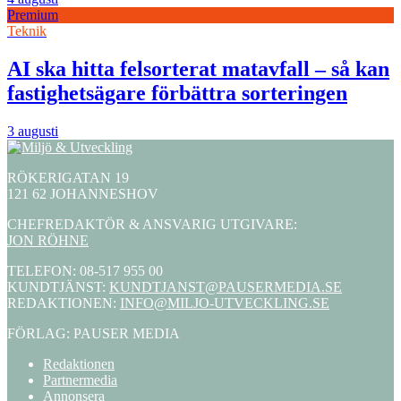
Premium
Teknik
AI ska hitta felsorterat matavfall – så kan
fastighetsägare förbättra sorteringen
3 augusti
RÖKERIGATAN 19
121 62 JOHANNESHOV
CHEFREDAKTÖR & ANSVARIG UTGIVARE:
JON RÖHNE
TELEFON: 08-517 955 00
KUNDTJÄNST:
KUNDTJANST@PAUSERMEDIA.SE
REDAKTIONEN:
INFO@MILJO-UTVECKLING.SE
FÖRLAG: PAUSER MEDIA
Redaktionen
Partnermedia
Annonsera