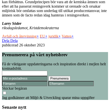
kan förbättras. Grundprincipen bör vara att de kemiska ämnen som
efter att ha passerat reningsverk kommer ut orenade och orsakar
miljörisk bör omfattas som underlag till utökat producentansvar, inte
ämnen som de facto redan idag hanteras i reningsverken.
Larry Söder
riksdagsledamot, Kristdemokraterna
Avfall och återvinning
+
EU
+
juridik
+
Vatten
+
Dela
Dela
publicerad
26 oktober 2023
Prenumerera på vårt nyhetsbrev
Få de viktigaste uppdateringarna och inspiration direkt i mejlen helt
kostnadsfritt.
Skickar begäran
Jag godkänner att Miljö & Utveckling sparar mina uppgifter
Senaste nytt