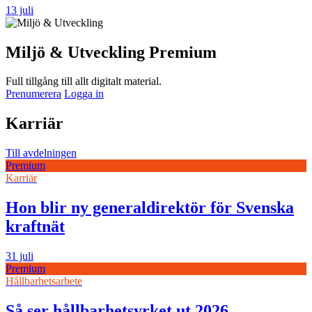
13 juli
Miljö & Utveckling Premium
Full tillgång till allt digitalt material.
Prenumerera
Logga in
Karriär
Till avdelningen
Premium
Karriär
Hon blir ny generaldirektör för Svenska
kraftnät
31 juli
Premium
Hållbarhetsarbete
Så ser hållbarhetsyrket ut 2026