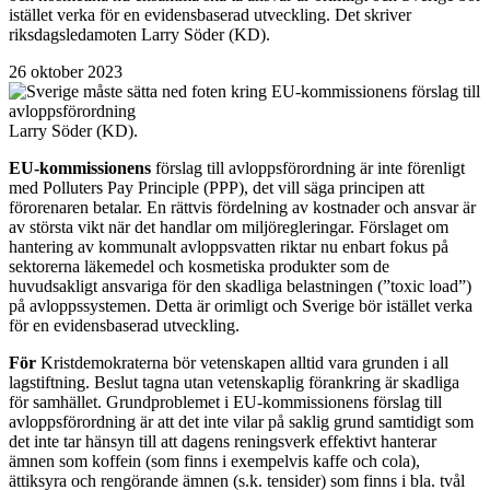
istället verka för en evidensbaserad utveckling. Det skriver
riksdagsledamoten Larry Söder (KD).
26 oktober 2023
Larry Söder (KD).
EU-kommissionens
förslag till avloppsförordning är inte förenligt
med Polluters Pay Principle (PPP), det vill säga principen att
förorenaren betalar. En rättvis fördelning av kostnader och ansvar är
av största vikt när det handlar om miljöregleringar. Förslaget om
hantering av kommunalt avloppsvatten riktar nu enbart fokus på
sektorerna läkemedel och kosmetiska produkter som de
huvudsakligt ansvariga för den skadliga belastningen (”toxic load”)
på avloppssystemen. Detta är orimligt och Sverige bör istället verka
för en evidensbaserad utveckling.
För
Kristdemokraterna bör vetenskapen alltid vara grunden i all
lagstiftning. Beslut tagna utan vetenskaplig förankring är skadliga
för samhället. Grundproblemet i EU-kommissionens förslag till
avloppsförordning är att det inte vilar på saklig grund samtidigt som
det inte tar hänsyn till att dagens reningsverk effektivt hanterar
ämnen som koffein (som finns i exempelvis kaffe och cola),
ättiksyra och rengörande ämnen (s.k. tensider) som finns i bla. tvål