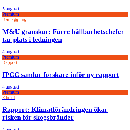
5 augusti
Premium
Kartläggning
M&U granskar: Färre hållbarhetschefer
tar plats i ledningen
4 augusti
Premium
Rapport
IPCC samlar forskare inför ny rapport
4 augusti
Premium
Klimat
Rapport: Klimatförändringen ökar
risken för skogsbränder
4 augusti