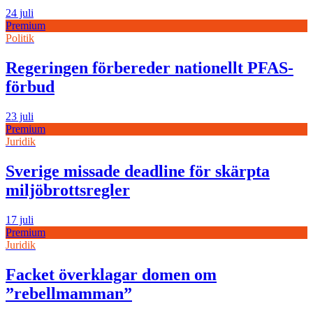
24 juli
Premium
Politik
Regeringen förbereder nationellt PFAS-
förbud
23 juli
Premium
Juridik
Sverige missade deadline för skärpta
miljöbrottsregler
17 juli
Premium
Juridik
Facket överklagar domen om
”rebellmamman”