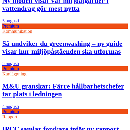
Ny modell visar var miljöåtgärder i
vattendrag gör mest nytta
5 augusti
Premium
Kommunikation
Så undviker du greenwashing – ny guide
visar hur miljöpåståenden ska utformas
5 augusti
Premium
Kartläggning
M&U granskar: Färre hållbarhetschefer
tar plats i ledningen
4 augusti
Premium
Rapport
IPCC samlar forskare inför ny rapport