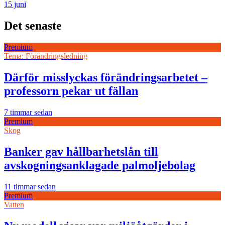
15 juni
Det senaste
Premium
Tema: Förändringsledning
Därför misslyckas förändringsarbetet –
professorn pekar ut fällan
7 timmar sedan
Premium
Skog
Banker gav hållbarhetslån till
avskogningsanklagade palmoljebolag
11 timmar sedan
Premium
Vatten