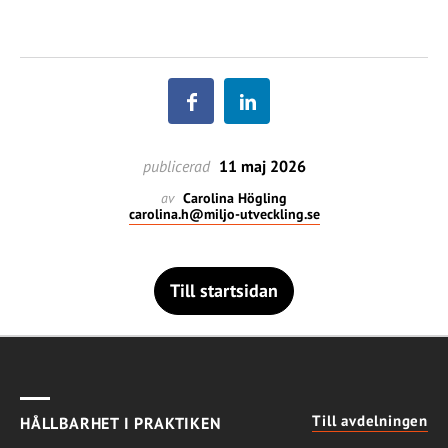
publicerad
11 maj 2026
av
Carolina Högling
carolina.h@miljo-utveckling.se
Till startsidan
Till avdelningen
HÅLLBARHET I PRAKTIKEN