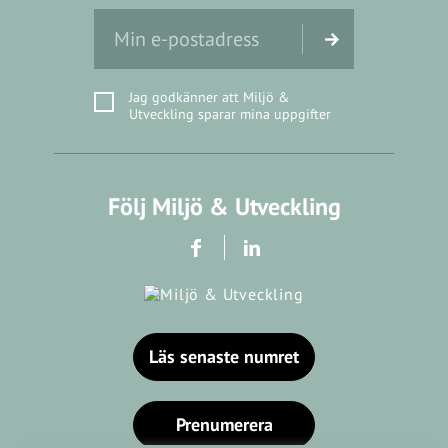
Jag godkänner att Miljö &
Utveckling sparar mina uppgifter
Följ Miljö & Utveckling
Läs senaste numret
Prenumerera