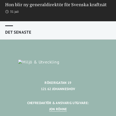
Hon blir ny generaldirektör för Svenska kraftnät
31 juli
DET SENASTE
RÖKERIGATAN 19
121 62 JOHANNESHOV
CHEFREDAKTÖR & ANSVARIG UTGIVARE:
JON RÖHNE