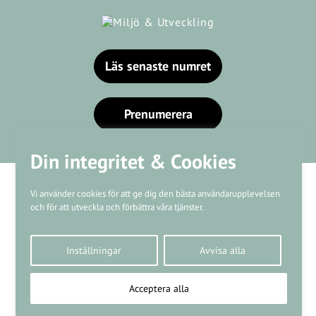
Läs senaste numret
Prenumerera
Din integritet & Cookies
Vi använder cookies för att ge dig den bästa användarupplevelsen
och för att utveckla och förbättra våra tjänster.
Våra varumärken
Inställningar
Avvisa alla
Kundtjänst
❤
Made with
by
WonderFour
Acceptera alla