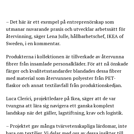
– Det här är ett exempel på entreprenörskap som
utmanar nuvarande praxis och utvecklar arbetssätt för
återvinning, säger Lena Julle, hållbarhetschef, IKEA of
Sweden, i en kommentar.
Produkterna i kollektionen är tillverkade av återvunna
fibrer från insamlade personalkläder. För att nå önskade
färger och kvalitetsstandarder blandades dessa fibrer
med material som återvunnen polyester från PET-
flaskor och annat textilavfall från produktionskedjan.
Luca Clerici, projektledare på Ikea, säger att de var
tvungna att lära sig navigera ett ganska komplext
landskap när det gäller, lagstiftning, krav och logistik.
– Projektet gav många tvärvetenskapliga lärdomar, inte
bara om textilier. Vi delar med oss av dessa insikter till