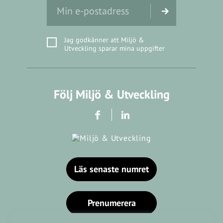
Jag godkänner att Miljö &
Utveckling sparar mina uppgifter
Följ Miljö & Utveckling
Läs senaste numret
Prenumerera