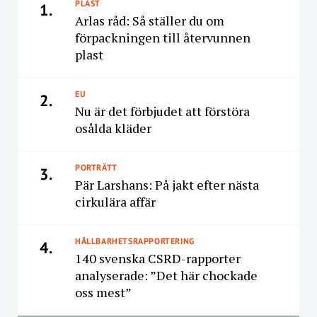
PLAST
1.
Arlas råd: Så ställer du om
förpackningen till återvunnen
plast
EU
2.
Nu är det förbjudet att förstöra
osålda kläder
PORTRÄTT
3.
Pär Larshans: På jakt efter nästa
cirkulära affär
HÅLLBARHETSRAPPORTERING
4.
140 svenska CSRD-rapporter
analyserade: ”Det här chockade
oss mest”