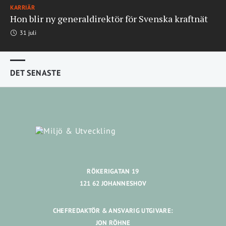
KARRIÄR
Hon blir ny generaldirektör för Svenska kraftnät
31 juli
DET SENASTE
RÖKERIGATAN 19
121 62 JOHANNESHOV
CHEFREDAKTÖR & ANSVARIG UTGIVARE:
JON RÖHNE