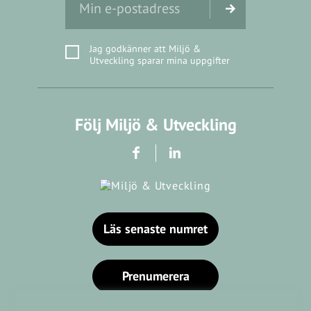
Jag godkänner att Miljö &
Utveckling sparar mina uppgifter
Följ Miljö & Utveckling
Läs senaste numret
Prenumerera