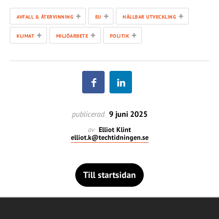
+
+
+
AVFALL & ÅTERVINNING
EU
HÅLLBAR UTVECKLING
+
+
+
KLIMAT
MILJÖARBETE
POLITIK
publicerad
9 juni 2025
av
Elliot Klint
elliot.k@techtidningen.se
Till startsidan