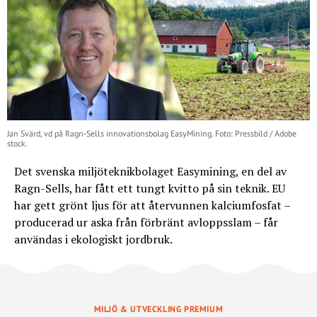
Jan Svärd, vd på Ragn-Sells innovationsbolag EasyMining. Foto: Pressbild / Adobe
stock.
Det svenska miljöteknikbolaget Easymining, en del av
Ragn-Sells, har fått ett tungt kvitto på sin teknik. EU
har gett grönt ljus för att återvunnen kalciumfosfat –
producerad ur aska från förbränt avloppsslam – får
användas i ekologiskt jordbruk.
MILJÖ & UTVECKLING PREMIUM