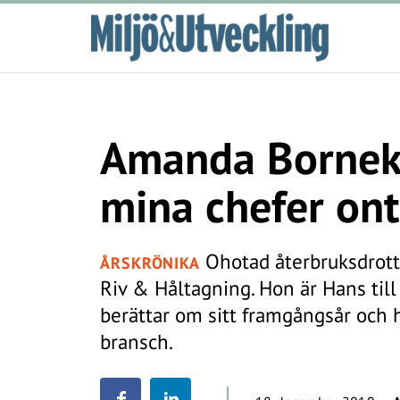
Amanda Borneke:
mina chefer on
Ohotad återbruksdrottn
ÅRSKRÖNIKA
Riv & Håltagning. Hon är Hans ti
berättar om sitt framgångsår och 
bransch.