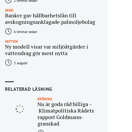
2 timmar sedan
SKOG
Banker gav hållbarhetslån till
avskogningsanklagade palmoljebolag
6 timmar sedan
VATTEN
Ny modell visar var miljöåtgärder i
vattendrag gör mest nytta
5 augusti
RELATERAD LÄSNING
KRÖNIKA
Nu är goda råd billiga –
Klimatpolitiska Rådets
rapport Goldmann-
granskad