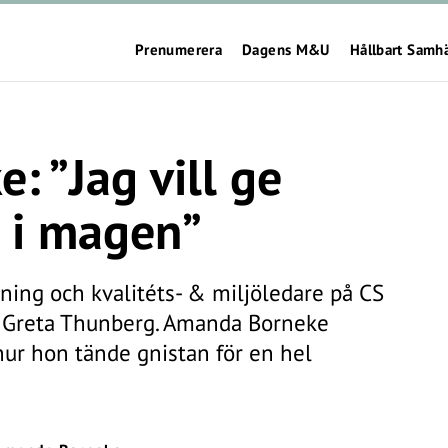
Prenumerera
Dagens M&U
Hållbart Samh
 ”Jag vill ge
t i magen”
ing och kvalitéts- & miljöledare på CS
ll Greta Thunberg. Amanda Borneke
hur hon tände gnistan för en hel