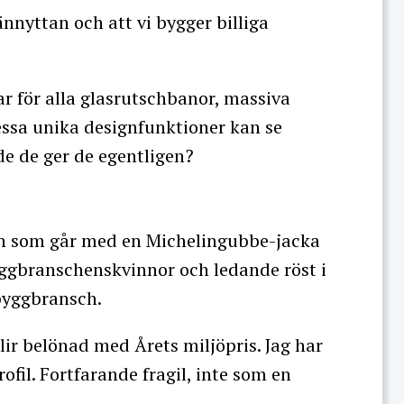
nnyttan och att vi bygger billiga
lar för alla glasrutschbanor, massiva
essa unika designfunktioner kan se
de de ger de egentligen?
ejen som går med en Michelingubbe-jacka
byggbranschenskvinnor och ledande röst i
 byggbransch.
lir belönad med Årets miljöpris. Jag har
fil. Fortfarande fragil, inte som en