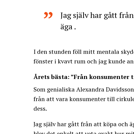
Jag själv har gått frå
äga .
I den stunden föll mitt mentala skyd
fönster i kvavt rum och jag kunde an
Årets bästa: ”Från konsumenter ti
Som genialiska Alexandra Davidsson
från att vara konsumenter till cirkul
dess.
Jag själv har gått från att köpa och äg
blev det enkelt att veta exakt hur m