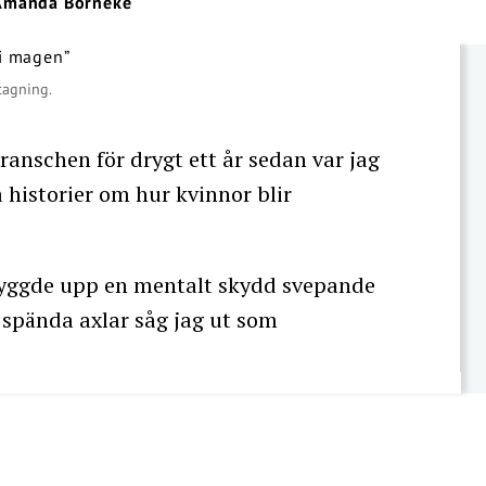
Amanda Borneke
tagning.
ranschen för drygt ett år sedan var jag
historier om hur kvinnor blir
 byggde upp en mentalt skydd svepande
spända axlar såg jag ut som