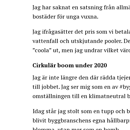
Jag har saknat en satsning från allmä
bostäder för unga vuxna.
Jag ifrågasätter det pris som vi beta
vattenfall och utskjutande pooler. D
”coola” ut, men jag undrar vilket vär
Cirkulär boom under 2020
Jag är inte längre den där rädda tj
till jobbet. Jag ser mig som en av #
omställningen till en klimatneutral
Idag står jag stolt som en tupp och b
blivit byggbranschens egna hållbarpro
blomma, utan mer som en bomb.