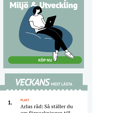
VECKANS
MEST LÄSTA
PLAST
1.
Arlas råd: Så ställer du
om förpackningen till