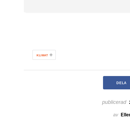
+
KLIMAT
DELA
publicerad
av
Ell