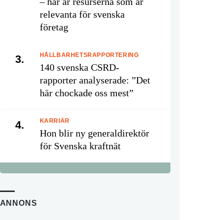
– här är resurserna som är
relevanta för svenska
företag
HÅLLBARHETSRAPPORTERING
3.
140 svenska CSRD-
rapporter analyserade: ”Det
här chockade oss mest”
KARRIÄR
4.
Hon blir ny generaldirektör
för Svenska kraftnät
ANNONS