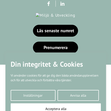
Läs senaste numret
Prenumerera
Din integritet & Cookies
Vi använder cookies för att ge dig den bästa användarupplevelsen
och för att utveckla och förbättra våra tjänster.
Våra varumärken
Inställningar
Avvisa alla
Kundtjänst
❤
Made with
by
WonderFour
Acceptera alla