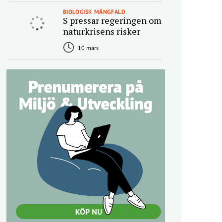
BIOLOGISK MÅNGFALD
S pressar regeringen om
naturkrisens risker
10 mars