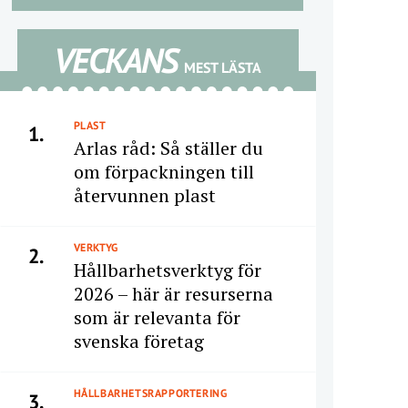
VECKANS
MEST LÄSTA
PLAST
1.
Arlas råd: Så ställer du
om förpackningen till
återvunnen plast
VERKTYG
2.
Hållbarhetsverktyg för
2026 – här är resurserna
som är relevanta för
svenska företag
HÅLLBARHETSRAPPORTERING
3.