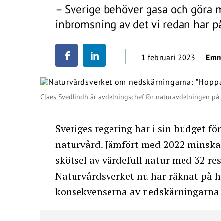
– Sverige behöver gasa och göra me
inbromsning av det vi redan har på
1 februari 2023
Emm
Claes Svedlindh är avdelningschef för naturavdelningen på
Sveriges regering har i sin budget fö
naturvård. Jämfört med 2022 minskar
skötsel av värdefull natur med 32 re
Naturvårdsverket nu har räknat på hu
konsekvenserna av nedskärningarna s