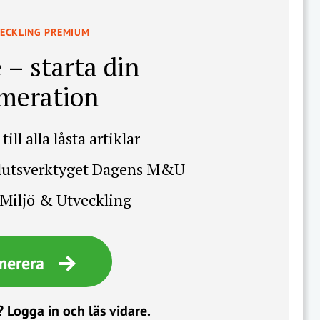
VECKLING PREMIUM
 – starta din
meration
till alla låsta artiklar
slutsverktyget Dagens M&U
Miljö & Utveckling
merera
?
Logga in och läs vidare.