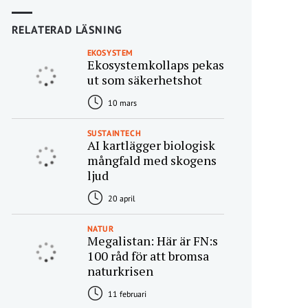
RELATERAD LÄSNING
EKOSYSTEM
Ekosystemkollaps pekas
ut som säkerhetshot
10 mars
SUSTAINTECH
AI kartlägger biologisk
mångfald med skogens
ljud
20 april
NATUR
Megalistan: Här är FN:s
100 råd för att bromsa
naturkrisen
11 februari