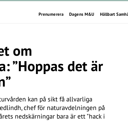
Prenumerera
Dagens M&U
Hållbart Samh
et om
a: ”Hoppas det är
n”
urvården kan på sikt få allvarliga
edlindh, chef för naturavdelningen på
rets nedskärningar bara är ett "hack i