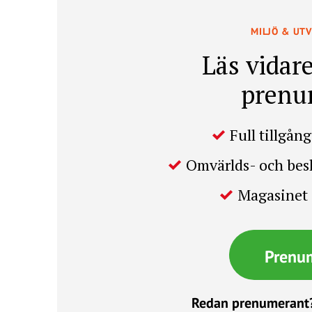
MILJÖ & UT
Läs vidare
prenu
Full tillgång 
Omvärlds- och be
Magasinet 
Prenu
Redan prenumerant