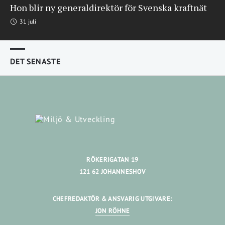
Hon blir ny generaldirektör för Svenska kraftnät
31 juli
DET SENASTE
RÖKERIGATAN 19
121 62 JOHANNESHOV
CHEFREDAKTÖR & ANSVARIG UTGIVARE:
JON RÖHNE