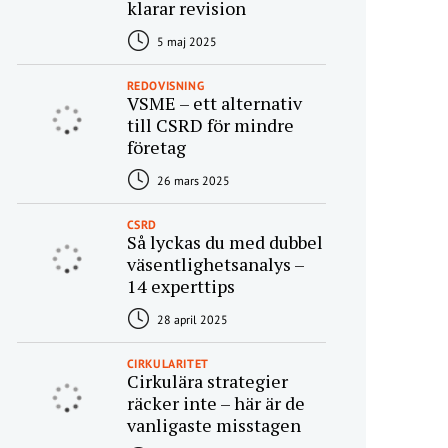
klarar revision
5 maj 2025
REDOVISNING
VSME – ett alternativ
till CSRD för mindre
företag
26 mars 2025
CSRD
Så lyckas du med dubbel
väsentlighetsanalys –
14 experttips
28 april 2025
CIRKULARITET
Cirkulära strategier
räcker inte – här är de
vanligaste misstagen