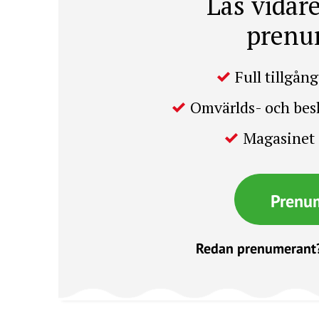
Läs vidare
prenu
Full tillgång 
Omvärlds- och be
Magasinet 
Prenu
Redan prenumerant