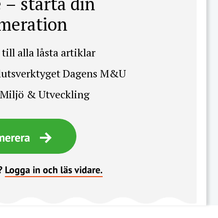
 – starta din
meration
till alla låsta artiklar
slutsverktyget Dagens M&U
Miljö & Utveckling
merera
?
Logga in och läs vidare.