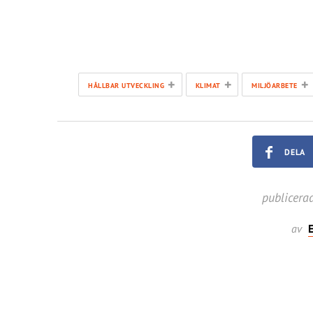
+
+
+
HÅLLBAR UTVECKLING
KLIMAT
MILJÖARBETE
DELA
publicera
av
E