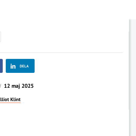
DELA
d
12 maj 2025
lliot Klint