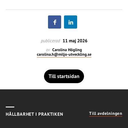
publicerad
11 maj 2026
av
Carolina Högling
carolina.h@miljo-utveckling.se
Till startsidan
Till avdelningen
HÅLLBARHET I PRAKTIKEN