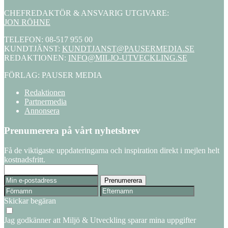
CHEFREDAKTÖR & ANSVARIG UTGIVARE:
JON RÖHNE
TELEFON: 08-517 955 00
KUNDTJÄNST:
KUNDTJANST@PAUSERMEDIA.SE
REDAKTIONEN:
INFO@MILJO-UTVECKLING.SE
FÖRLAG: PAUSER MEDIA
Redaktionen
Partnermedia
Annonsera
Prenumerera på vårt nyhetsbrev
Få de viktigaste uppdateringarna och inspiration direkt i mejlen helt
kostnadsfritt.
Skickar begäran
Jag godkänner att Miljö & Utveckling sparar mina uppgifter