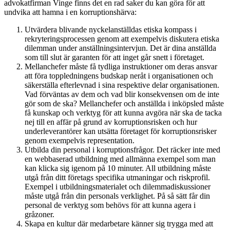
advokatfirman Vinge finns det en rad saker du kan göra för att
undvika att hamna i en korruptionshärva:
Utvärdera blivande nyckelanställdas etiska kompass i
rekryteringsprocessen genom att exempelvis diskutera etiska
dilemman under anställningsintervjun. Det är dina anställda
som till slut är garanten för att inget går snett i företaget.
Mellanchefer måste få tydliga instruktioner om deras ansvar
att föra toppledningens budskap neråt i organisationen och
säkerställa efterlevnad i sina respektive delar organisationen.
Vad förväntas av dem och vad blir konsekvensen om de inte
gör som de ska? Mellanchefer och anställda i inköpsled måste
få kunskap och verktyg för att kunna avgöra när ska de tacka
nej till en affär på grund av korruptionsrisken och hur
underleverantörer kan utsätta företaget för korruptionsrisker
genom exempelvis representation.
Utbilda din personal i korruptionsfrågor. Det räcker inte med
en webbaserad utbildning med allmänna exempel som man
kan klicka sig igenom på 10 minuter. All utbildning måste
utgå från ditt företags specifika utmaningar och riskprofil.
Exempel i utbildningsmaterialet och dilemmadiskussioner
måste utgå från din personals verklighet. På så sätt får din
personal de verktyg som behövs för att kunna agera i
gråzoner.
Skapa en kultur där medarbetare känner sig trygga med att