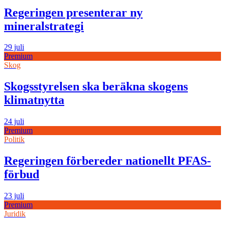
Regeringen presenterar ny
mineralstrategi
29 juli
Premium
Skog
Skogsstyrelsen ska beräkna skogens
klimatnytta
24 juli
Premium
Politik
Regeringen förbereder nationellt PFAS-
förbud
23 juli
Premium
Juridik