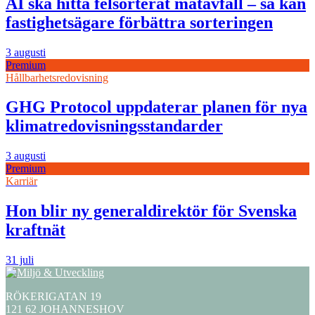
AI ska hitta felsorterat matavfall – så kan
fastighetsägare förbättra sorteringen
3 augusti
Premium
Hållbarhetsredovisning
GHG Protocol uppdaterar planen för nya
klimatredovisningsstandarder
3 augusti
Premium
Karriär
Hon blir ny generaldirektör för Svenska
kraftnät
31 juli
RÖKERIGATAN 19
121 62 JOHANNESHOV