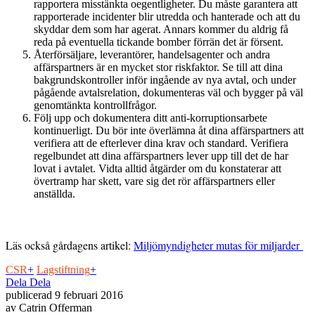
rapportera misstänkta oegentligheter. Du måste garantera att
rapporterade incidenter blir utredda och hanterade och att du
skyddar dem som har agerat. Annars kommer du aldrig få
reda på eventuella tickande bomber förrän det är försent.
Återförsäljare, leverantörer, handelsagenter och andra
affärspartners är en mycket stor riskfaktor. Se till att dina
bakgrundskontroller inför ingående av nya avtal, och under
pågående avtalsrelation, dokumenteras väl och bygger på väl
genomtänkta kontrollfrågor.
Följ upp och dokumentera ditt anti-korruptionsarbete
kontinuerligt. Du bör inte överlämna åt dina affärspartners att
verifiera att de efterlever dina krav och standard. Verifiera
regelbundet att dina affärspartners lever upp till det de har
lovat i avtalet. Vidta alltid åtgärder om du konstaterar att
övertramp har skett, vare sig det rör affärspartners eller
anställda.
Läs också gårdagens artikel:
Miljömyndigheter mutas för miljarder
CSR
+
Lagstiftning
+
Dela
Dela
publicerad
9 februari 2016
av
Catrin Offerman