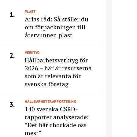
PLAST
1.
Arlas råd: Så ställer du
om förpackningen till
återvunnen plast
VERKTYG
2.
Hållbarhetsverktyg för
2026 – här är resurserna
som är relevanta för
svenska företag
HÅLLBARHETSRAPPORTERING
3.
140 svenska CSRD-
rapporter analyserade:
”Det här chockade oss
mest”