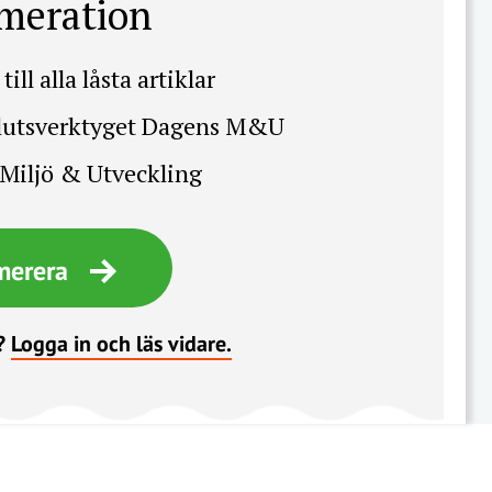
meration
till alla låsta artiklar
slutsverktyget Dagens M&U
Miljö & Utveckling
merera
?
Logga in och läs vidare.