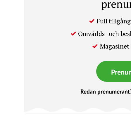
prenu
Full tillgång 
Omvärlds- och be
Magasinet 
Prenu
Redan prenumerant