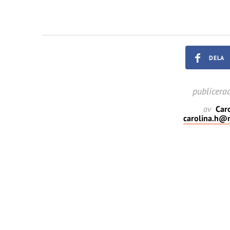
DELA
publicera
av
Caro
carolina.h@m