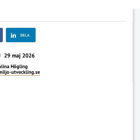
DELA
d
29 maj 2026
lina Högling
iljo-utveckling.se