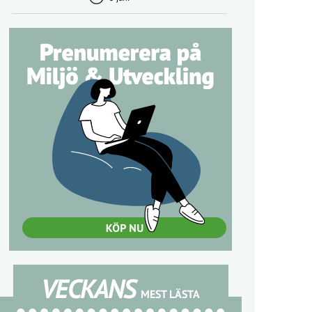
VECKANS
MEST LÄSTA