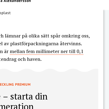
a Alexandersson
ch lämnar på olika sätt spår omkring oss,
l av plastförpackningarna återvinns.
om är
mellan fem millimeter ner till 0,1
attendrag och haven.
VECKLING PREMIUM
 – starta din
meration