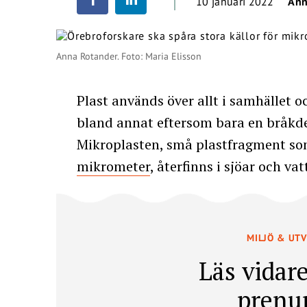
10 januari 2022
Ann
Anna Rotander. Foto: Maria Elisson
Plast används över allt i samhället o
bland annat eftersom bara en bråkde
Mikroplasten, små plastfragment s
mikrometer
, återfinns i sjöar och v
MILJÖ & UT
Läs vidare
prenu