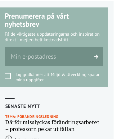
Prenumerera på vårt
nyhetsbrev
Få de viktigaste uppdateringarna och inspiration
direkt i mejlen helt kostnadsfritt.
Jag godkänner att Miljö & Utveckling sparar
mina uppgifter
SENASTE NYTT
TEMA: FÖRÄNDRINGSLEDNING
Därför misslyckas förändringsarbetet
– professorn pekar ut fällan