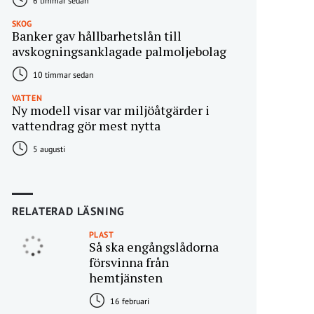
6 timmar sedan
SKOG
Banker gav hållbarhetslån till
avskogningsanklagade palmoljebolag
10 timmar sedan
VATTEN
Ny modell visar var miljöåtgärder i
vattendrag gör mest nytta
5 augusti
RELATERAD LÄSNING
PLAST
Så ska engångslådorna
försvinna från
hemtjänsten
16 februari