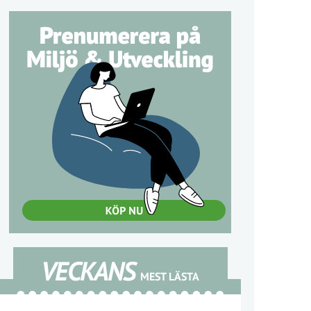
VECKANS
MEST LÄSTA