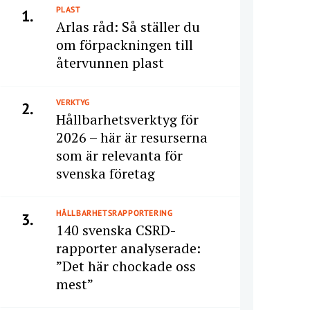
PLAST
1.
Arlas råd: Så ställer du
om förpackningen till
återvunnen plast
VERKTYG
2.
Hållbarhetsverktyg för
2026 – här är resurserna
som är relevanta för
svenska företag
HÅLLBARHETSRAPPORTERING
3.
140 svenska CSRD-
rapporter analyserade:
”Det här chockade oss
mest”