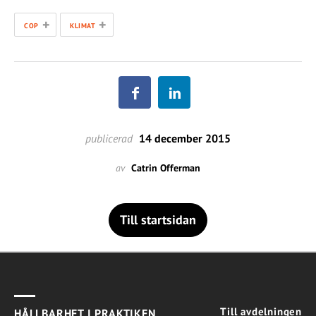
+
+
COP
KLIMAT
publicerad
14 december 2015
av
Catrin Offerman
Till startsidan
Till avdelningen
HÅLLBARHET I PRAKTIKEN