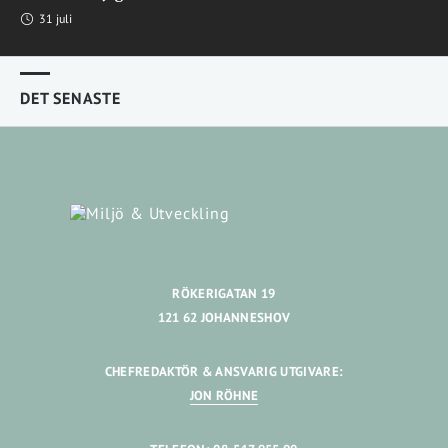
31 juli
DET SENASTE
RÖKERIGATAN 19
121 62 JOHANNESHOV
CHEFREDAKTÖR & ANSVARIG UTGIVARE:
JON RÖHNE