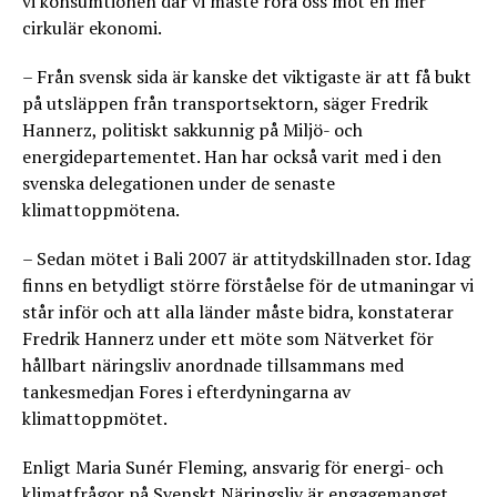
vi konsumtionen där vi måste röra oss mot en mer
cirkulär ekonomi.
– Från svensk sida är kanske det viktigaste är att få bukt
på utsläppen från transportsektorn, säger Fredrik
Hannerz, politiskt sakkunnig på Miljö- och
energidepartementet. Han har också varit med i den
svenska delegationen under de senaste
klimattoppmötena.
– Sedan mötet i Bali 2007 är attitydskillnaden stor. Idag
finns en betydligt större förståelse för de utmaningar vi
står inför och att alla länder måste bidra, konstaterar
Fredrik Hannerz under ett möte som Nätverket för
hållbart näringsliv anordnade tillsammans med
tankesmedjan Fores i efterdyningarna av
klimattoppmötet.
Enligt Maria Sunér Fleming, ansvarig för energi- och
klimatfrågor på Svenskt Näringsliv är engagemanget