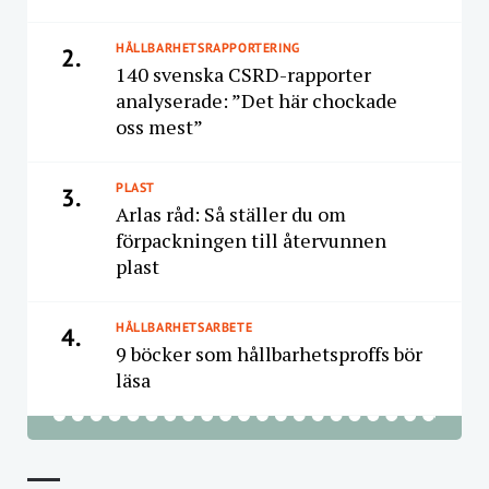
HÅLLBARHETSRAPPORTERING
2.
140 svenska CSRD-rapporter
analyserade: ”Det här chockade
oss mest”
PLAST
3.
Arlas råd: Så ställer du om
förpackningen till återvunnen
plast
HÅLLBARHETSARBETE
4.
9 böcker som hållbarhetsproffs bör
läsa