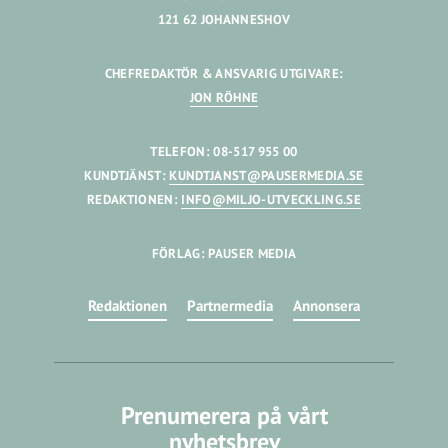
121 62 JOHANNESHOV
CHEFREDAKTÖR & ANSVARIG UTGIVARE:
JON RÖHNE
TELEFON: 08-517 955 00
KUNDTJÄNST:
KUNDTJANST@PAUSERMEDIA.SE
REDAKTIONEN:
INFO@MILJO-UTVECKLING.SE
FÖRLAG: PAUSER MEDIA
Redaktionen
Partnermedia
Annonsera
Prenumerera på vårt
nyhetsbrev