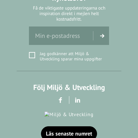
Få de viktigaste uppdateringarna och
inspiration direkt i mejlen helt
kostnadsfritt.
Jag godkänner att Miljö &
Utveckling sparar mina uppgifter
Följ Miljö & Utveckling
Läs senaste numret