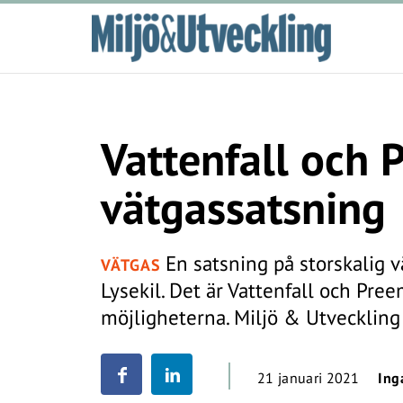
Vattenfall och
vätgassatsning
En satsning på storskalig v
VÄTGAS
Lysekil. Det är Vattenfall och Pr
möjligheterna. Miljö & Utvecklin
21 januari 2021
Ing