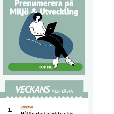
VECKANS
MEST LÄSTA
VERKTYG
1.
Hållbarhetsverktyg för