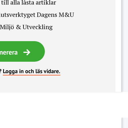
till alla låsta artiklar
slutsverktyget Dagens M&U
Miljö & Utveckling
merera
?
Logga in och läs vidare.