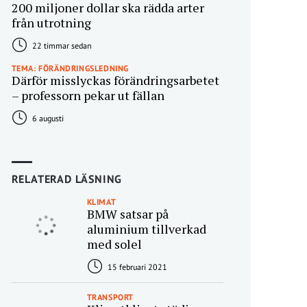
200 miljoner dollar ska rädda arter
från utrotning
22 timmar sedan
TEMA: FÖRÄNDRINGSLEDNING
Därför misslyckas förändringsarbetet
– professorn pekar ut fällan
6 augusti
RELATERAD LÄSNING
KLIMAT
BMW satsar på
aluminium tillverkad
med solel
15 februari 2021
TRANSPORT