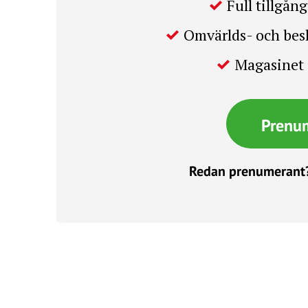
Full tillgång 
Omvärlds- och be
Magasinet 
Prenu
Redan prenumerant