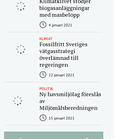
Klimatklivet stödjer
biogasanläggningar
med maxbelopp
4 januari 2021
KLIMAT
Fossilfritt Sveriges
vätgasstrategi
överlämnad till
regeringen
22 januari 2021
POLITIK
Ny havsmiljölag föreslås
av
Miljömålsberedningen
15 januari 2021