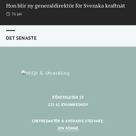
Hon blir ny generaldirektör för Svenska kraftnät
31 juli
DET SENASTE
RÖKERIGATAN 19
121 62 JOHANNESHOV
CHEFREDAKTÖR & ANSVARIG UTGIVARE:
JON RÖHNE