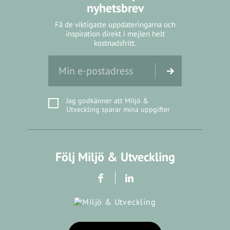
nyhetsbrev
Få de viktigaste uppdateringarna och
inspiration direkt i mejlen helt
kostnadsfritt.
Jag godkänner att Miljö &
Utveckling sparar mina uppgifter
Följ Miljö & Utveckling