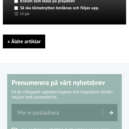
Kraven som ställs på projekten
Så ska klimatnyttan beräknas och följas upp.
13 juli
«
Äldre artiklar
Prenumerera på vårt nyhetsbrev
Få de viktigaste uppdateringarna och inspiration direkt i
mejlen helt kostnadsfritt.