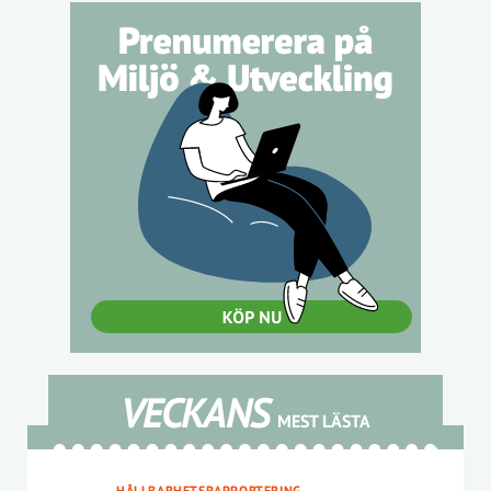
VECKANS
MEST LÄSTA
HÅLLBARHETSRAPPORTERING