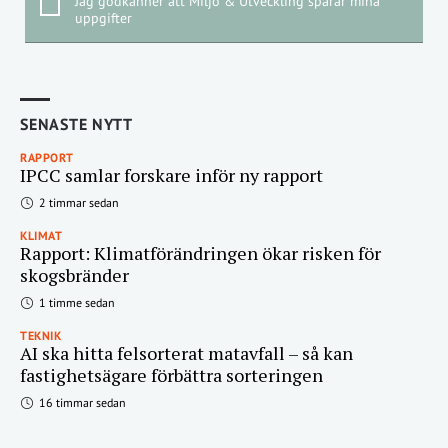
Jag godkänner att Miljö & Utveckling sparar mina
uppgifter
SENASTE NYTT
RAPPORT
IPCC samlar forskare inför ny rapport
2 timmar sedan
KLIMAT
Rapport: Klimatförändringen ökar risken för
skogsbränder
1 timme sedan
TEKNIK
AI ska hitta felsorterat matavfall – så kan
fastighetsägare förbättra sorteringen
16 timmar sedan