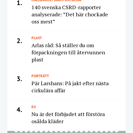
1.
140 svenska CSRD-rapporter
analyserade: ”Det här chockade
oss mest”
PLAST
2.
Arlas råd: Så ställer du om
förpackningen till återvunnen
plast
PORTRÄTT
3.
Pär Larshans: På jakt efter nästa
cirkulära affär
EU
4.
Nu är det förbjudet att förstöra
osålda kläder