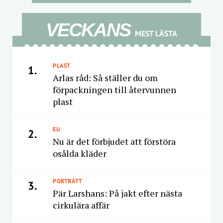
VECKANS
MEST LÄSTA
PLAST
1.
Arlas råd: Så ställer du om
förpackningen till återvunnen
plast
EU
2.
Nu är det förbjudet att förstöra
osålda kläder
PORTRÄTT
3.
Pär Larshans: På jakt efter nästa
cirkulära affär