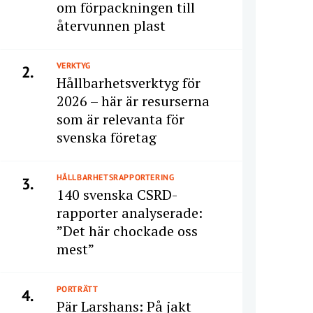
om förpackningen till
återvunnen plast
VERKTYG
2.
Hållbarhetsverktyg för
2026 – här är resurserna
som är relevanta för
svenska företag
HÅLLBARHETSRAPPORTERING
3.
140 svenska CSRD-
rapporter analyserade:
”Det här chockade oss
mest”
PORTRÄTT
4.
Pär Larshans: På jakt