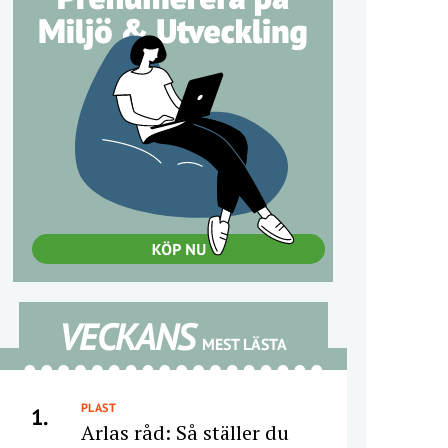
VECKANS
MEST LÄSTA
PLAST
1.
Arlas råd: Så ställer du