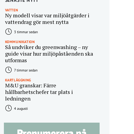
SENASTE NYTT
VATTEN
Ny modell visar var miljöåtgärder i
vattendrag gör mest nytta
3 timmar sedan
KOMMUNIKATION
Så undviker du greenwashing – ny
guide visar hur miljöpåståenden ska
utformas
7 timmar sedan
KARTLÄGGNING
M&U granskar: Färre
hållbarhetschefer tar plats i
ledningen
4 augusti