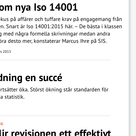
 om nya Iso 14001
okus på affärer och tuffare krav på engagemang från
n. Snart är Iso 14001:2015 här. – De bästa i klassen
ig med några formella skrivningar medan andra
ra desto mer, konstaterar Marcus Ihre på SIS.
s 2015
edning en succé
tsätter öka. Störst ökning står standarden för
a statistik.
NG
lir revisionen ett effektivt