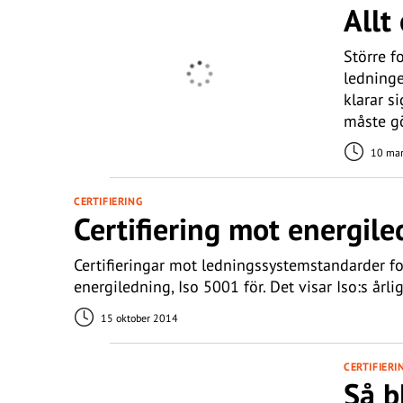
Allt
Större f
ledninge
klarar s
måste gö
10 mar
CERTIFIERING
Certifiering mot energil
Certifieringar mot ledningssystemstandarder for
energiledning, Iso 5001 för. Det visar Iso:s årlig
15 oktober 2014
CERTIFIERI
Så b