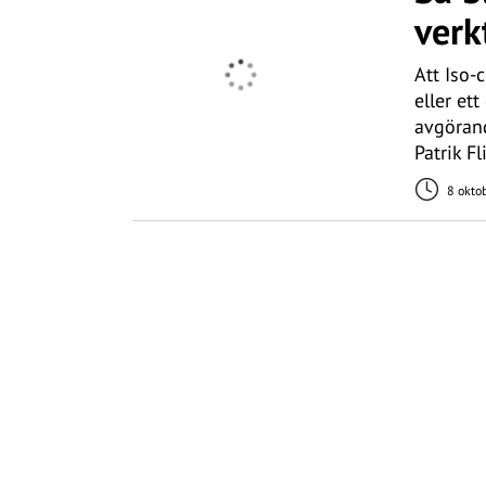
verk
Att Iso-
eller ett
avgörand
Patrik Fl
8 okto