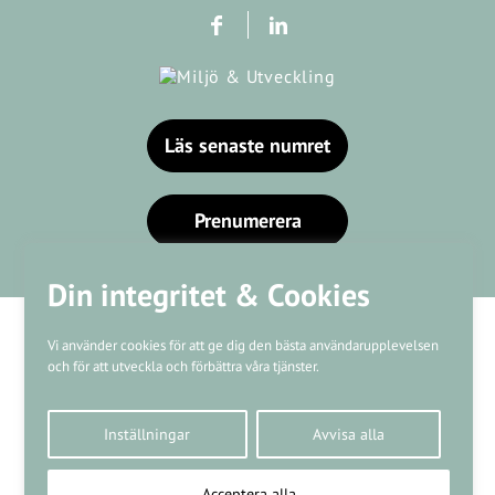
Läs senaste numret
Prenumerera
Din integritet & Cookies
Vi använder cookies för att ge dig den bästa användarupplevelsen
och för att utveckla och förbättra våra tjänster.
Våra varumärken
Inställningar
Avvisa alla
Kundtjänst
❤
Made with
by
WonderFour
Acceptera alla