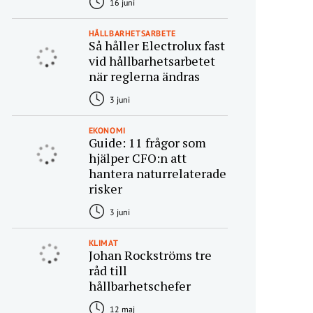
16 juni
HÅLLBARHETSARBETE
Så håller Electrolux fast
vid hållbarhetsarbetet
när reglerna ändras
3 juni
EKONOMI
Guide: 11 frågor som
hjälper CFO:n att
hantera naturrelaterade
risker
3 juni
KLIMAT
Johan Rockströms tre
råd till
hållbarhetschefer
12 maj