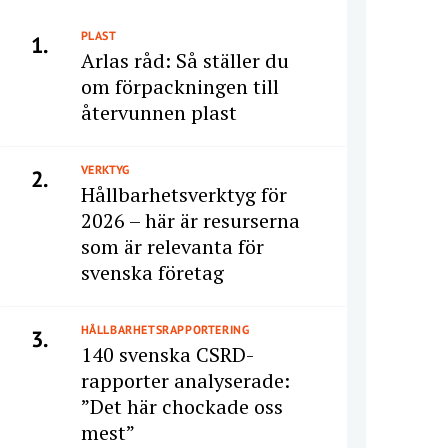
PLAST
1.
Arlas råd: Så ställer du
om förpackningen till
återvunnen plast
VERKTYG
2.
Hållbarhetsverktyg för
2026 – här är resurserna
som är relevanta för
svenska företag
HÅLLBARHETSRAPPORTERING
3.
140 svenska CSRD-
rapporter analyserade:
”Det här chockade oss
mest”