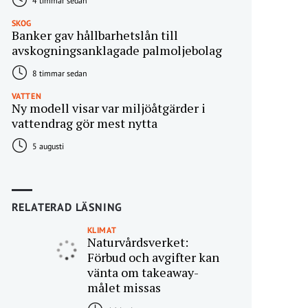
4 timmar sedan
SKOG
Banker gav hållbarhetslån till
avskogningsanklagade palmoljebolag
8 timmar sedan
VATTEN
Ny modell visar var miljöåtgärder i
vattendrag gör mest nytta
5 augusti
RELATERAD LÄSNING
KLIMAT
Naturvårdsverket:
Förbud och avgifter kan
vänta om takeaway-
målet missas