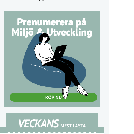
VECKANS
MEST LÄSTA