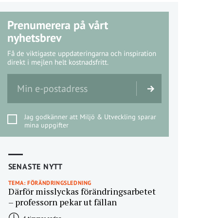
Prenumerera på vårt
nyhetsbrev
Få de viktigaste uppdateringarna och inspiration
direkt i mejlen helt kostnadsfritt.
Jag godkänner att Miljö & Utveckling sparar
mina uppgifter
SENASTE NYTT
TEMA: FÖRÄNDRINGSLEDNING
Därför misslyckas förändringsarbetet
– professorn pekar ut fällan