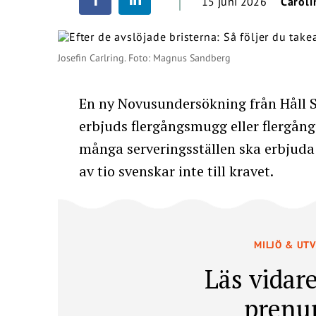
15 juni 2026
Caroli
Josefin Carlring. Foto: Magnus Sandberg
En ny Novusundersökning från Håll S
erbjuds flergångsmugg eller flergång
många serveringsställen ska erbjuda 
av tio svenskar inte till kravet.
MILJÖ & UT
Läs vidare
prenu