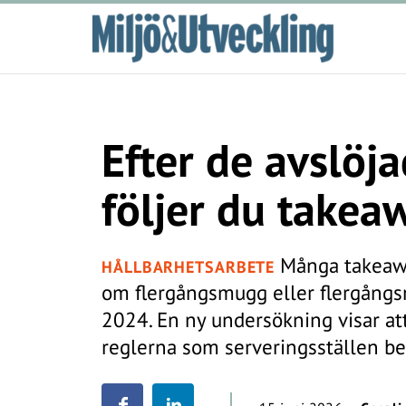
Efter de avslöja
följer du takea
Många takeaway
HÅLLBARHETSARBETE
om flergångsmugg eller flergångsma
2024. En ny undersökning visar at
reglerna som serveringsställen be