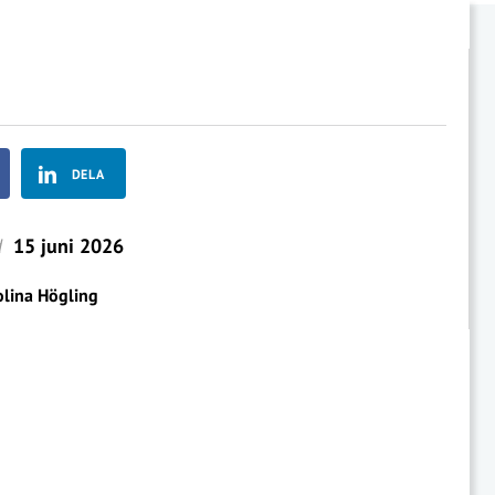
DELA
d
15 juni 2026
olina Högling