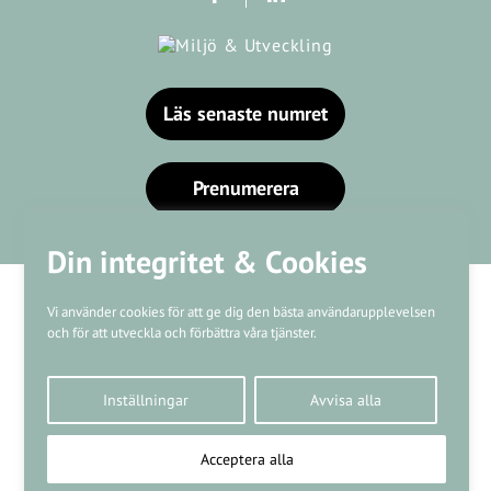
Läs senaste numret
Prenumerera
Din integritet & Cookies
Vi använder cookies för att ge dig den bästa användarupplevelsen
och för att utveckla och förbättra våra tjänster.
Våra varumärken
Inställningar
Avvisa alla
Kundtjänst
❤
Made with
by
WonderFour
Acceptera alla