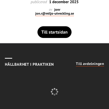
publicerad
1 december 2025
av
jonr
jon.r@miljo-utveckling.se
Till startsidan
Till avdelningen
HÅLLBARHET I PRAKTIKEN