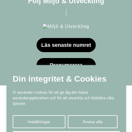
Följ Miljö & Utveckling
Läs senaste numret
Prenumerera
Din integritet & Cookies
Vi använder cookies för att ge dig den bästa
användarupplevelsen och för att utveckla och förbättra våra
tjänster.
Våra varumärken
Inställningar
Avvisa alla
Kundtjänst
❤
Made with
by
WonderFour