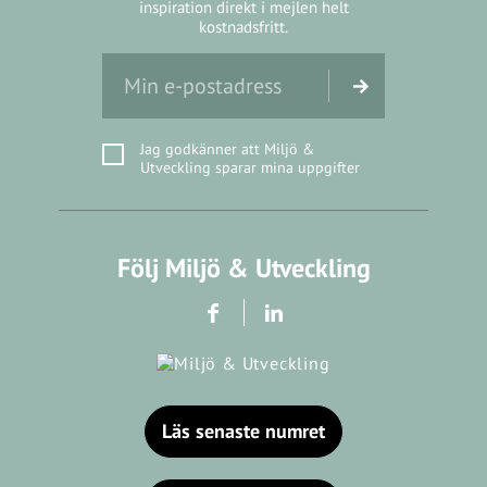
inspiration direkt i mejlen helt
kostnadsfritt.
Jag godkänner att Miljö &
Utveckling sparar mina uppgifter
Följ Miljö & Utveckling
Läs senaste numret