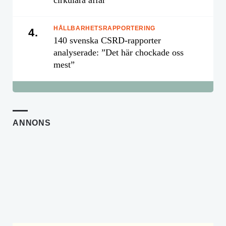
cirkulära affär
HÅLLBARHETSRAPPORTERING
4.
140 svenska CSRD-rapporter
analyserade: ”Det här chockade oss
mest”
ANNONS