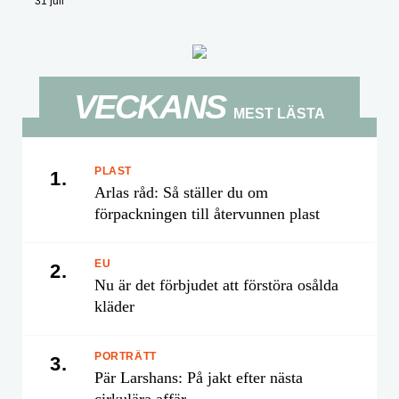
31 juli
VECKANS
MEST LÄSTA
PLAST
1.
Arlas råd: Så ställer du om
förpackningen till återvunnen plast
EU
2.
Nu är det förbjudet att förstöra osålda
kläder
PORTRÄTT
3.
Pär Larshans: På jakt efter nästa