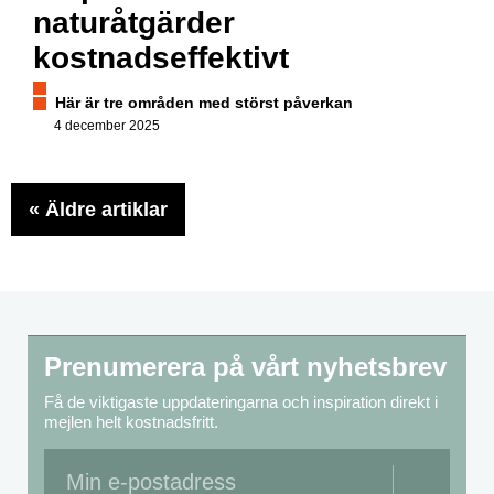
naturåtgärder
kostnadseffektivt
Här är tre områden med störst påverkan
4 december 2025
«
Äldre artiklar
Prenumerera på vårt nyhetsbrev
Få de viktigaste uppdateringarna och inspiration direkt i
mejlen helt kostnadsfritt.