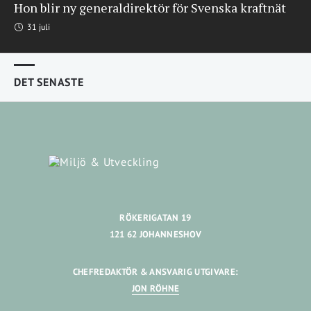
Hon blir ny generaldirektör för Svenska kraftnät
31 juli
DET SENASTE
RÖKERIGATAN 19
121 62 JOHANNESHOV
CHEFREDAKTÖR & ANSVARIG UTGIVARE:
JON RÖHNE