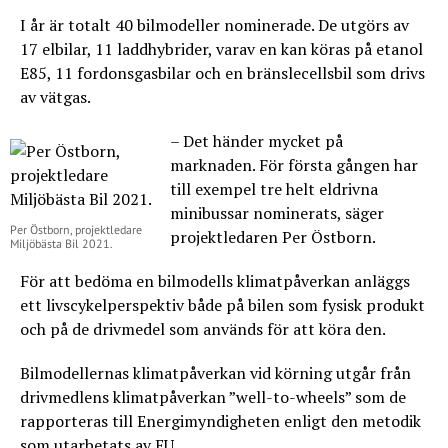
I år är totalt 40 bilmodeller nominerade. De utgörs av
17 elbilar, 11 laddhybrider, varav en kan köras på etanol
E85, 11 fordonsgasbilar och en bränslecellsbil som drivs
av vätgas.
– Det händer mycket på
marknaden. För första gången har
till exempel tre helt eldrivna
minibussar nominerats, säger
Per Östborn, projektledare
projektledaren Per Östborn.
Miljöbästa Bil 2021.
För att bedöma en bilmodells klimatpåverkan anläggs
ett livscykelperspektiv både på bilen som fysisk produkt
och på de drivmedel som används för att köra den.
Bilmodellernas klimatpåverkan vid körning utgår från
drivmedlens klimatpåverkan ”well-to-wheels” som de
rapporteras till Energimyndigheten enligt den metodik
som utarbetats av EU.