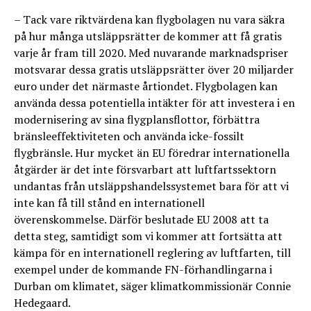
– Tack vare riktvärdena kan flygbolagen nu vara säkra
på hur många utsläppsrätter de kommer att få gratis
varje år fram till 2020. Med nuvarande marknadspriser
motsvarar dessa gratis utsläppsrätter över 20 miljarder
euro under det närmaste årtiondet. Flygbolagen kan
använda dessa potentiella intäkter för att investera i en
modernisering av sina flygplansflottor, förbättra
bränsleeffektiviteten och använda icke-fossilt
flygbränsle. Hur mycket än EU föredrar internationella
åtgärder är det inte försvarbart att luftfartssektorn
undantas från utsläppshandelssystemet bara för att vi
inte kan få till stånd en internationell
överenskommelse. Därför beslutade EU 2008 att ta
detta steg, samtidigt som vi kommer att fortsätta att
kämpa för en internationell reglering av luftfarten, till
exempel under de kommande FN-förhandlingarna i
Durban om klimatet, säger klimatkommissionär Connie
Hedegaard.