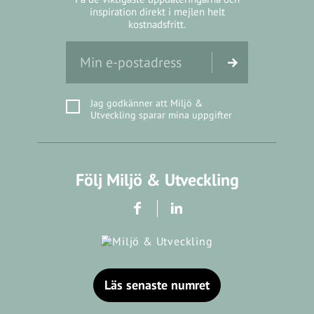
inspiration direkt i mejlen helt
kostnadsfritt.
Jag godkänner att Miljö &
Utveckling sparar mina uppgifter
Följ Miljö & Utveckling
Läs senaste numret